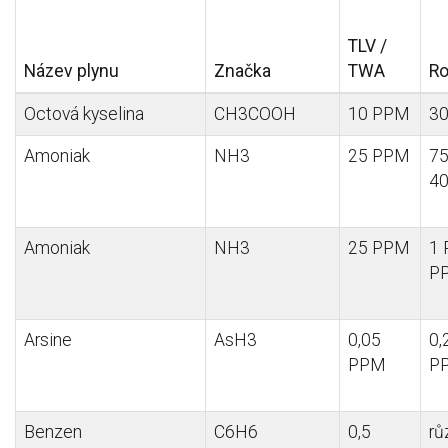
TLV /
Název
plynu
Značka
TWA
R
Octová
kyselina
CH3COOH
10 PPM
3
Amoniak
NH3
25 PPM
75
4
Amoniak
NH3
25 PPM
1 
P
Arsine
AsH3
0,05
0,
PPM
P
Benzen
C6H6
0,5
rů