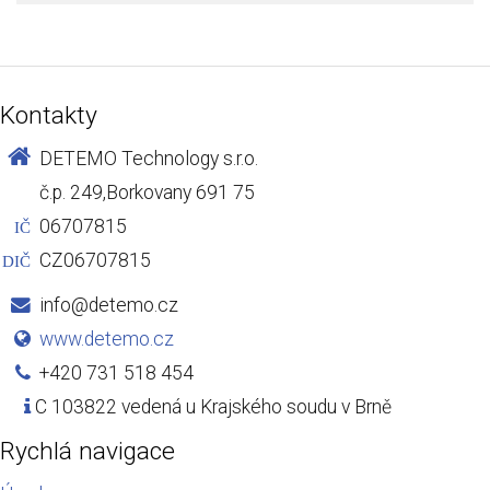
Kontakty
DETEMO Technology s.r.o.
č.p. 249,Borkovany 691 75
06707815
IČ
CZ06707815
DIČ
info@detemo.cz
www.detemo.cz
+420 731 518 454
C 103822 vedená u Krajského soudu v Brně
Rychlá navigace