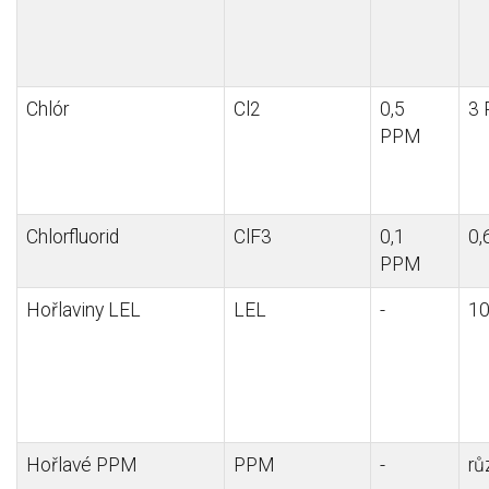
Chlór
Cl2
0,5
3
PPM
Chlorfluorid
ClF3
0,1
0,
PPM
Hořlaviny LEL
LEL
-
1
Hořlavé PPM
PPM
-
rů