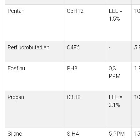
Pentan
C5H12
LEL =
1
1,5%
Perfluorobutadien
C4F6
-
5
Fosfinu
PH3
0,3
1
PPM
Propan
C3H8
LEL =
1
2,1%
Silane
SiH4
5 PPM
1