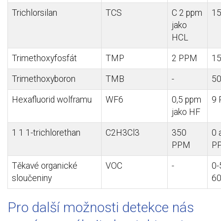
Trichlorsilan
TCS
C 2 ppm
1
jako
HCL
Trimethoxyfosfát
TMP
2 PPM
1
Trimethoxyboron
TMB
-
5
Hexafluorid
wolframu
WF6
0,5 ppm
9
jako HF
1 1 1-
trichlorethan
C2H3Cl3
350
0 
PPM
P
Těkavé organické
VOC
-
0-
sloučeniny
6
Pro další možnosti detekce nás