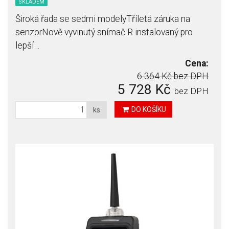
SKLADEM
Široká řada se sedmi modelyTříletá záruka na
senzorNově vyvinutý snímač R instalovaný pro
lepší…
Cena:
6 364 Kč
bez DPH
5 728 Kč
bez DPH
DO KOŠÍKU
ks