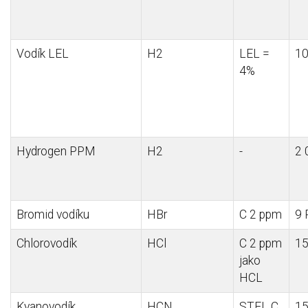
Vodík LEL
H2
LEL =
1
4%
Hydrogen PPM
H2
-
2
Bromid
vodíku
HBr
C 2 ppm
9
Chlorovodík
HCl
C 2 ppm
1
jako
HCL
Kyanovodík
HCN
STEL C
1