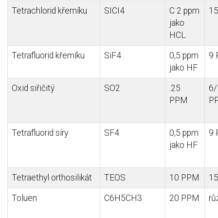
Tetrachlorid
křemíku
SICI4
C 2 ppm
1
jako
HCL
Tetrafluorid křemíku
SiF4
0,5 ppm
9
jako HF
Oxid siřičitý
SO2
.25
6/
PPM
P
Tetrafluorid síry
SF4
0,5 ppm
9
jako HF
Tetraethyl orthosilikát
TEOS
10 PPM
1
Toluen
C6H5CH3
20 PPM
rů