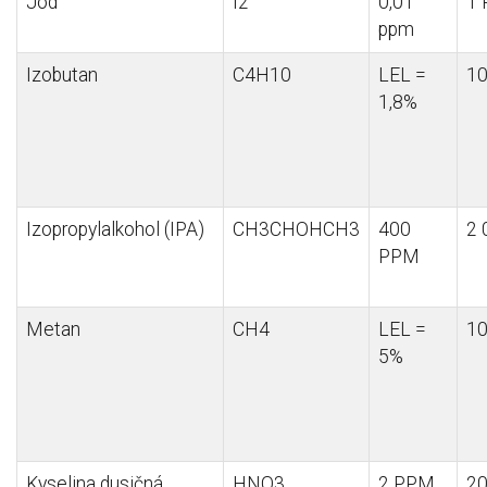
Jód
I2
0,01
1
ppm
Izobutan
C4H10
LEL =
1
1,8%
Izopropylalkohol (IPA)
CH3CHOHCH3
400
2
PPM
Metan
CH4
LEL =
1
5%
Kyselina dusičná
HNO3
2 PPM
2