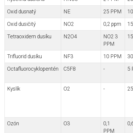
Oxid dusnatý
NE
25 PPM
1
Oxid dusičitý
NO2
0,2 ppm
1
Tetraoxidem
dusíku
N2O4
NO2 3
1
PPM
Trifluorid dusíku
NF3
10 PPM
3
Octafluorocyklopentén
C5F8
-
5
Kyslík
O2
-
25
Ozón
O3
0,1
0,
PPM