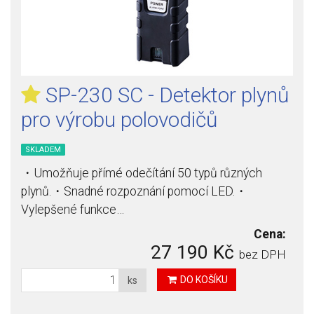
SP-230 SC - Detektor plynů
pro výrobu polovodičů
SKLADEM
・Umožňuje přímé odečítání 50 typů různých
plynů.・Snadné rozpoznání pomocí LED.・
Vylepšené funkce…
Cena:
27 190 Kč
bez DPH
DO KOŠÍKU
ks