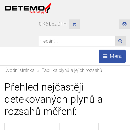
0 Kč bez DPH
HLE
Menu
Úvodní stránka
Tabulka plynů a jejich rozsahů
Přehled nejčastěji
detekovaných plynů a
rozsahů měření: