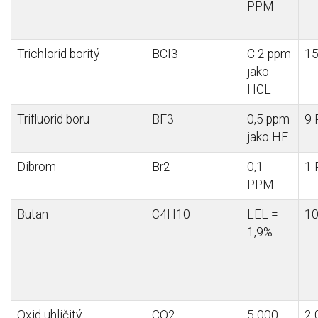
PPM
Trichlorid
boritý
BCI3
C 2 ppm
1
jako
HCL
Trifluorid
boru
BF3
0,5 ppm
9
jako HF
Dibrom
Br2
0,1
1
PPM
Butan
C4H10
LEL =
1
1,9%
Oxid uhličitý
CO2
5 000
2