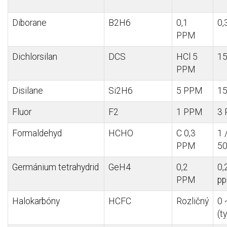
Diborane
B2H6
0,1
0,
PPM
Dichlorsilan
DCS
HCl 5
1
PPM
Disilane
Si2H6
5 PPM
1
Fluor
F2
1 PPM
3
Formaldehyd
HCHO
C 0,3
1 
PPM
5
Germánium
tetrahydrid
GeH4
0,2
0,
PPM
p
Halokarbóny
HCFC
Rozličný
0 
(
t