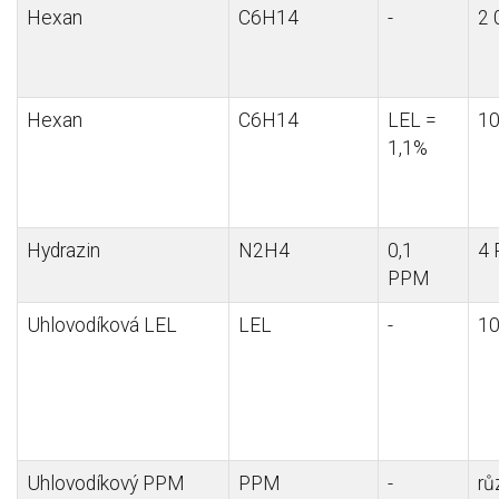
Hexan
C6H14
-
2
Hexan
C6H14
LEL =
1
1,1%
Hydrazin
N2H4
0,1
4
PPM
Uhlovodíková LEL
LEL
-
1
Uhlovodíkový PPM
PPM
-
rů