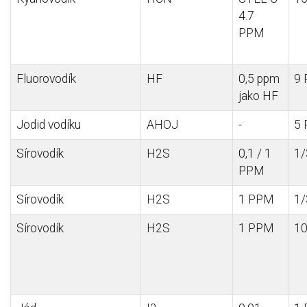
4.7
PPM
Fluorovodík
HF
0,5 ppm
9
jako HF
Jodid
vodíku
AHOJ
-
5
Sírovodík
H2S
0,1 / 1
1
PPM
Sírovodík
H2S
1 PPM
1
Sírovodík
H2S
1 PPM
1