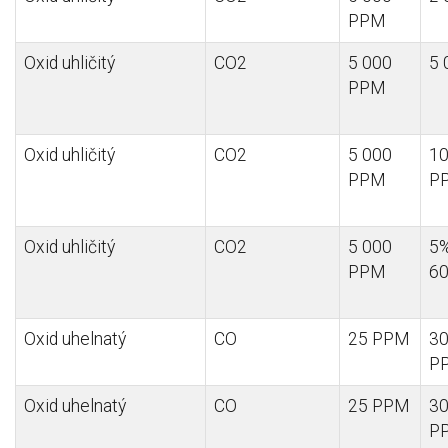
PPM
Oxid uhličitý
CO2
5 000
5
PPM
Oxid uhličitý
CO2
5 000
10
PPM
P
Oxid uhličitý
CO2
5 000
5%
PPM
6
Oxid uhelnatý
CO
25 PPM
30
P
Oxid uhelnatý
CO
25 PPM
3
P