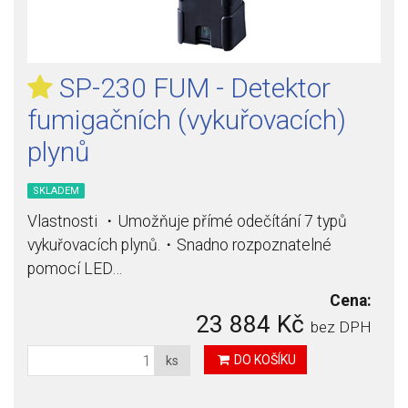
SP-230 FUM - Detektor
fumigačních (vykuřovacích)
plynů
SKLADEM
Vlastnosti ・Umožňuje přímé odečítání 7 typů
vykuřovacích plynů.・Snadno rozpoznatelné
pomocí LED…
Cena:
23 884 Kč
bez DPH
DO KOŠÍKU
ks