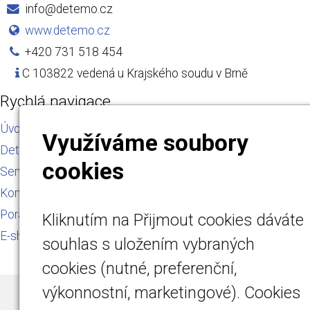
info@detemo.cz
www.detemo.cz
+420 731 518 454
C 103822 vedená u Krajského soudu v Brně
Rychlá navigace
Úvod
Využíváme soubory
Detektory plynu
cookies
Servis a kalibrace
Kontakt
Poradna
Kliknutím na Přijmout cookies dáváte
E-shop
souhlas s uložením vybraných
cookies (nutné, preferenční,
výkonnostní, marketingové). Cookies
© 2026
DETEMO Technology s.r.o.
|
Mapa webu