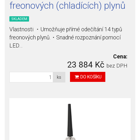
freonových (chladících) plynů
SKLADEM
Vlastnosti ・Umožňuje přímé odečítání 14 typů
freonových plynů.・Snadné rozpoznání pomocí
LED…
Cena:
23 884 Kč
bez DPH
DO KOŠÍKU
ks