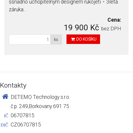
ssnadno uchopitelným designem rukojeti・3letá
záruka…
Cena:
19 900 Kč
bez DPH
DO KOŠÍKU
ks
Kontakty
DETEMO Technology s.r.o.
č.p. 249,Borkovany 691 75
06707815
IČ
CZ06707815
DIČ