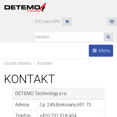
0 Kč bez DPH
HLE
Menu
Úvodní stránka
Kontakt
KONTAKT
DETEMO Technology s.r.o.
Adresa:
č.p. 249,Borkovany 691 75
Telefon:
+420 731 518 454