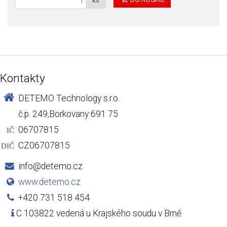
ks
Kontakty
DETEMO Technology s.r.o.
č.p. 249,Borkovany 691 75
06707815
IČ
CZ06707815
DIČ
info@detemo.cz
www.detemo.cz
+420 731 518 454
C 103822 vedená u Krajského soudu v Brně