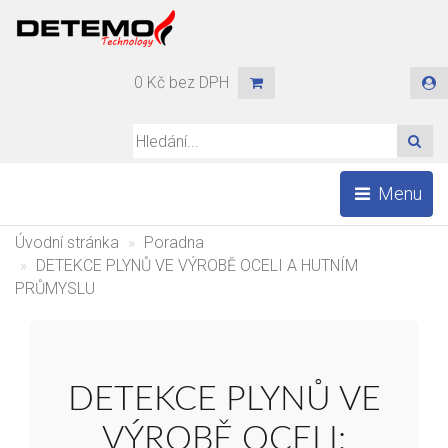
0 Kč bez DPH
HLE
Menu
Úvodní stránka
Poradna
DETEKCE PLYNŮ VE VÝROBĚ OCELI A HUTNÍM
PRŮMYSLU
DETEKCE PLYNŮ VE
VÝROBĚ OCELI: