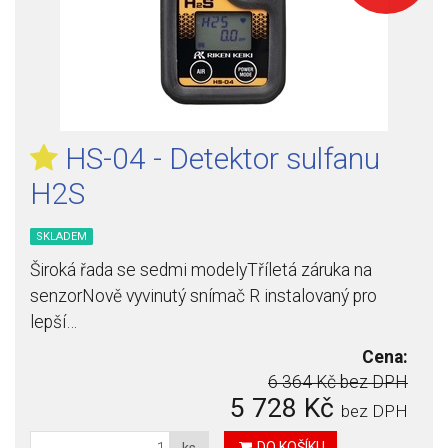
HS-04 - Detektor sulfanu
H2S
SKLADEM
Široká řada se sedmi modelyTříletá záruka na
senzorNově vyvinutý snímač R instalovaný pro
lepší…
Cena:
6 364 Kč
bez DPH
5 728 Kč
bez DPH
DO KOŠÍKU