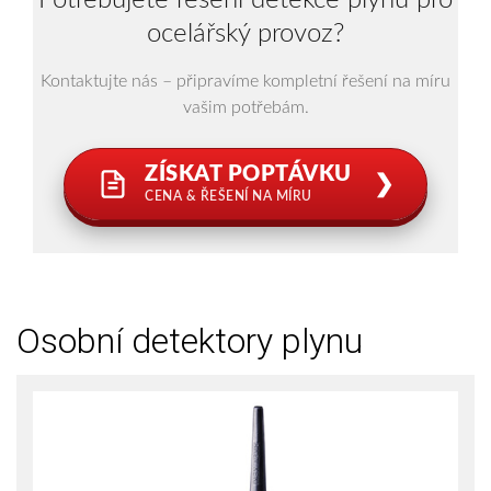
Potřebujete řešení detekce plynů pro
ocelářský provoz?
Kontaktujte nás – připravíme kompletní řešení na míru
vašim potřebám.
ZÍSKAT POPTÁVKU
❯
CENA & ŘEŠENÍ NA MÍRU
Osobní detektory plynu