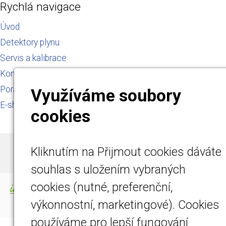
Rychlá navigace
Úvod
Detektory plynu
Servis a kalibrace
Kontakt
Poradna
Využíváme soubory
E-shop
cookies
Kliknutím na Přijmout cookies dáváte
© 2026
DETEMO Technology s.r.o.
|
Mapa webu
souhlas s uložením vybraných
cookies (nutné, preferenční,
-
webové stránky
s AI,
doména
a
webhosting
u jediného 5★ registrátora v ČR
výkonnostní, marketingové). Cookies
používáme pro lepší fungování