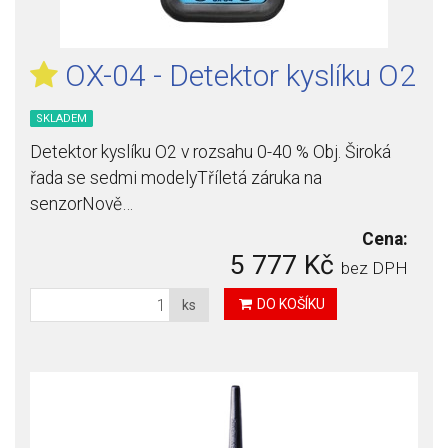
OX-04 - Detektor kyslíku O2
SKLADEM
Detektor kyslíku O2 v rozsahu 0-40 % Obj. Široká
řada se sedmi modelyTříletá záruka na
senzorNově…
Cena:
5 777 Kč
bez DPH
DO KOŠÍKU
ks