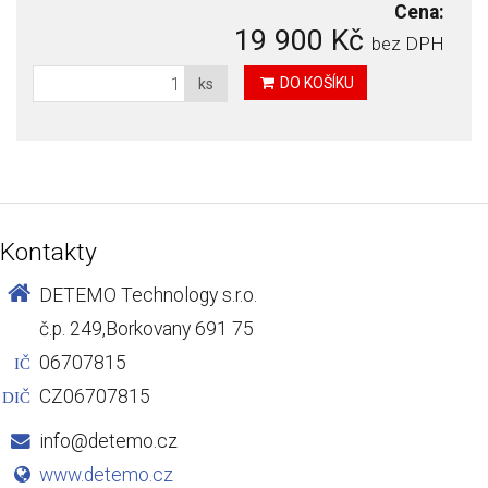
Cena:
19 900 Kč
bez DPH
DO KOŠÍKU
ks
Kontakty
DETEMO Technology s.r.o.
č.p. 249,Borkovany 691 75
06707815
IČ
CZ06707815
DIČ
info@detemo.cz
www.detemo.cz