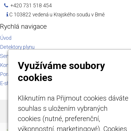
+420 731 518 454
C 103822 vedená u Krajského soudu v Brně
Rychlá navigace
Úvod
Detektory plynu
Servis a kalibrace
Využíváme soubory
Kontakt
Poradna
cookies
E-shop
Kliknutím na Přijmout cookies dáváte
souhlas s uložením vybraných
© 2026
DETEMO Technology s.r.o.
|
Mapa webu
cookies (nutné, preferenční,
výkonnostní, marketingové). Cookies