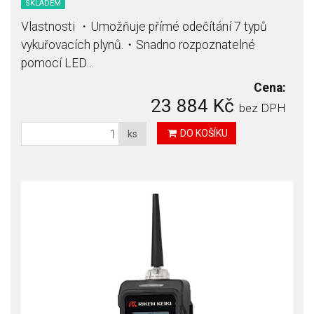
SKLADEM
Vlastnosti ・Umožňuje přímé odečítání 7 typů
vykuřovacích plynů.・Snadno rozpoznatelné
pomocí LED…
Cena:
23 884 Kč
bez DPH
DO KOŠÍKU
ks