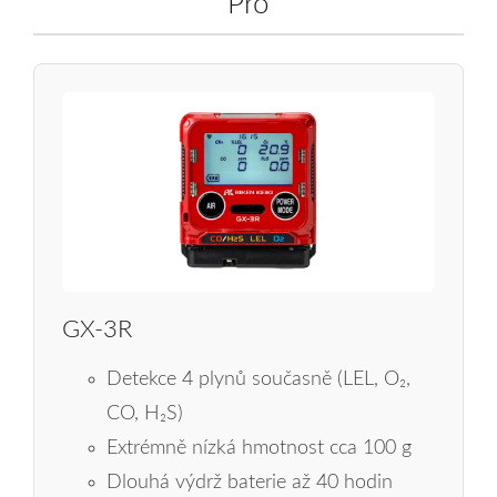
Pro
GX‑3R
Detekce 4 plynů současně (LEL, O₂,
CO, H₂S)
Extrémně nízká hmotnost cca 100 g
Dlouhá výdrž baterie až 40 hodin