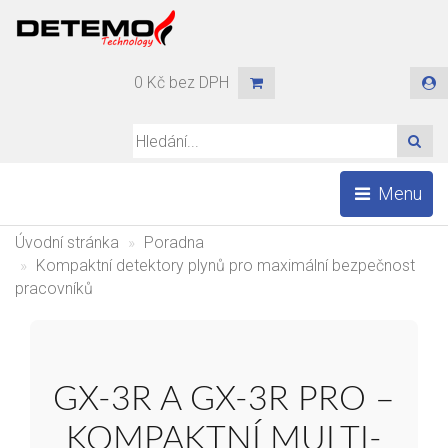
0 Kč bez DPH
HLE
Menu
Úvodní stránka
Poradna
Kompaktní detektory plynů pro maximální bezpečnost
pracovníků
GX‑3R A GX‑3R PRO –
KOMPAKTNÍ MULTI-