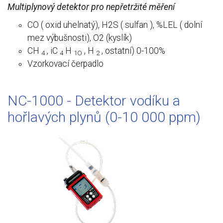
Multiplynový detektor pro nepřetržité měření
CO ( oxid uhelnatý), H2S ( sulfan ), %LEL ( dolní
mez výbušnosti), O2 (kyslík)
CH
, iC
H
, H
, ostatní) 0-100%
4
4
1O
2
Vzorkovací čerpadlo
NC-1000 - Detektor vodíku a
hořlavých plynů (0-10 000 ppm)