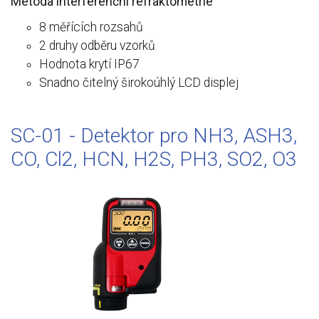
Metoda interferenční refraktometrie
8 měřících rozsahů
2 druhy odběru vzorků
Hodnota krytí IP67
Snadno čitelný širokoúhlý LCD displej
SC-01 - Detektor pro NH3, ASH3,
CO, Cl2, HCN, H2S, PH3, SO2, O3