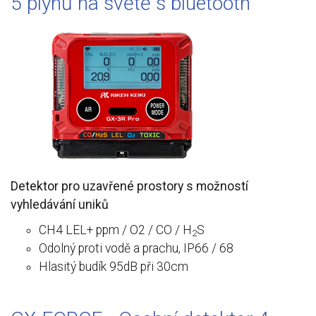
5 plynů na světě s bluetooth
Detektor pro uzavřené prostory s možností
vyhledávání uniků
CH4 LEL+ ppm / O2 / CO / H
S
2
Odolný proti vodě a prachu, IP66 / 68
Hlasitý budík 95dB při 30cm