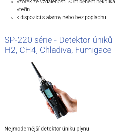
vzorek ze vzdálenosti 30m během několika
vteřin
k dispozici s alarmy nebo bez poplachu
SP-220 série - Detektor úniků
H2, CH4, Chladiva, Fumigace
Nejmodernější detektor úniku plynu