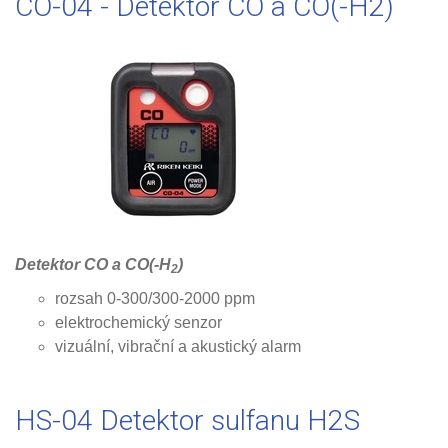
CO-04 - Detektor CO a CO(-H2)
Detektor CO a CO(-H
)
2
rozsah 0-300/300-2000 ppm
elektrochemický senzor
vizuální, vibrační a akustický alarm
HS-04 Detektor sulfanu H2S