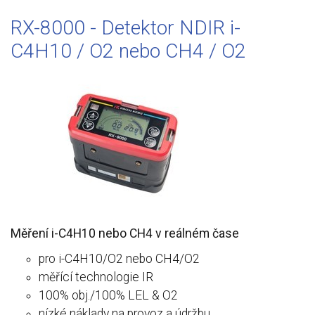
RX-8000 - Detektor NDIR i-
C4H10 / O2 nebo CH4 / O2
Měření i-C4H10 nebo CH4 v reálném čase
pro i-C4H10/O2 nebo CH4/O2
měřící technologie IR
100% obj./100% LEL & O2
nízké náklady na provoz a údržbu