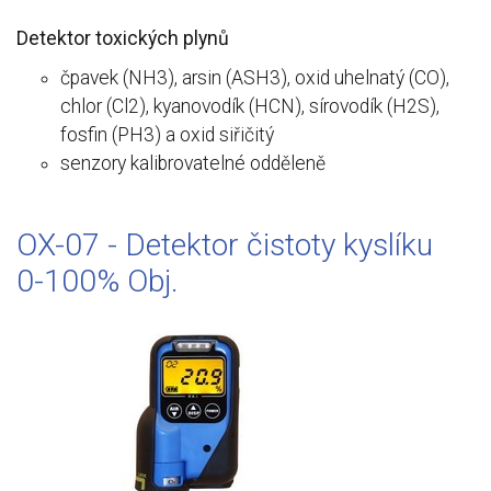
Detektor toxických plynů
čpavek (NH3), arsin (ASH3), oxid uhelnatý (CO),
chlor (Cl2), kyanovodík (HCN), sírovodík (H2S),
fosfin (PH3) a oxid siřičitý
senzory kalibrovatelné odděleně
OX-07 - Detektor čistoty kyslíku
0-100% Obj.