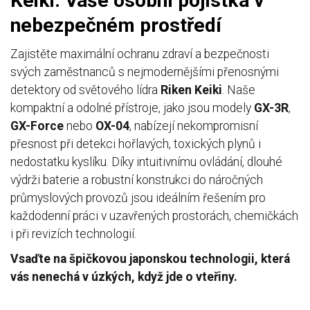
Keiki: Vaše osobní pojistka v
nebezpečném prostředí
Zajistěte maximální ochranu zdraví a bezpečnosti
svých zaměstnanců s nejmodernějšími přenosnými
detektory od světového lídra
Riken Keiki
. Naše
kompaktní a odolné přístroje, jako jsou modely
GX-3R
,
GX-Force
nebo
OX-04
, nabízejí nekompromisní
přesnost při detekci hořlavých, toxických plynů i
nedostatku kyslíku. Díky intuitivnímu ovládání, dlouhé
výdrži baterie a robustní konstrukci do náročných
průmyslových provozů jsou ideálním řešením pro
každodenní práci v uzavřených prostorách, chemičkách
i při revizích technologií.
Vsaďte na špičkovou japonskou technologii, která
vás nenechá v úzkých, když jde o vteřiny.