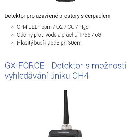
Detektor pro uzavřené prostory s čerpadlem
CH4 LEL+ ppm / O2 / CO / H
S
2
Odolný proti vodě a prachu, IP66 / 68
Hlasitý budík 95dB při 30cm
GX-FORCE - Detektor s možností
vyhledávání úniku CH4