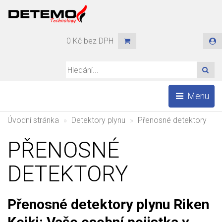
0 Kč bez DPH
HLE
Menu
Úvodní stránka
Detektory plynu
Přenosné detektory
PŘENOSNÉ
DETEKTORY
Přenosné detektory plynu Riken