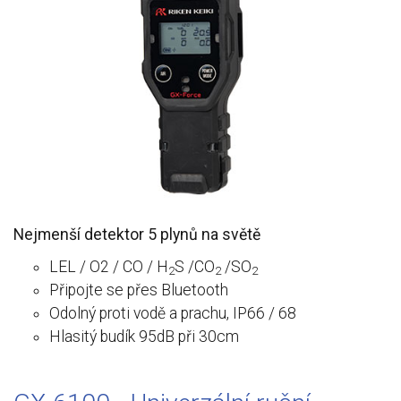
Nejmenší detektor 5 plynů na světě
LEL / O2 / CO / H
S /CO
/SO
2
2
2
Připojte se přes Bluetooth
Odolný proti vodě a prachu, IP66 / 68
Hlasitý budík 95dB při 30cm