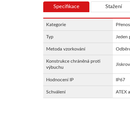
Specifikace
Stažení
Kategorie
Přenos
Typ
Jeden 
Metoda vzorkování
Odběro
Konstrukce chráněná proti
Jiskro
výbuchu
Hodnocení IP
IP67
Schválení
ATEX 