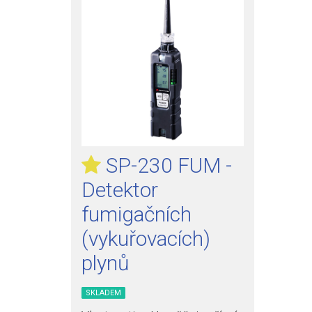
SP-230 FUM -
Detektor
fumigačních
(vykuřovacích)
plynů
SKLADEM