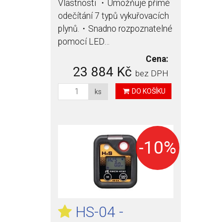
Vlastnosti ・Umožňuje přímé
odečítání 7 typů vykuřovacích
plynů.・Snadno rozpoznatelné
pomocí LED…
Cena:
23 884 Kč
bez DPH
DO KOŠÍKU
ks
-10%
HS-04 -