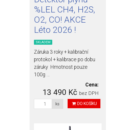
%LEL CH4, H2S,
O2, CO! AKCE
Léto 2026 !
SKLADEM
Záruka 3 roky + kalibrační
protokol + kalibrace po dobu
záruky Hmotnost pouze
100g …
Cena:
13 490 Kč
bez DPH
DO KOŠÍKU
ks