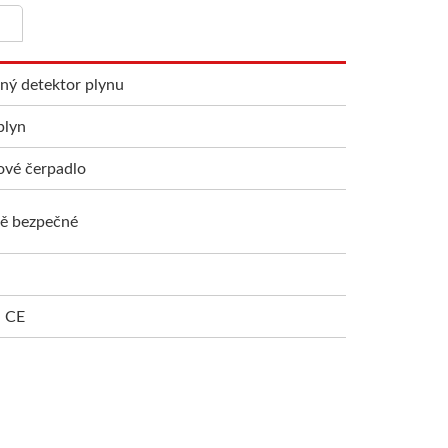
ný detektor plynu
plyn
vé čerpadlo
vě bezpečné
a CE