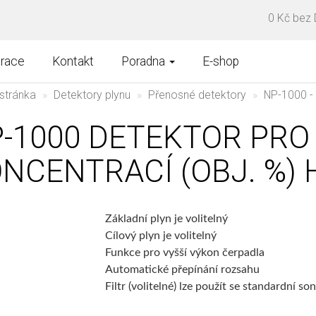
0 Kč bez
brace
Kontakt
Poradna
E-shop
stránka
Detektory plynu
Přenosné detektory
NP-1000 - 
-1000 DETEKTOR PRO
NCENTRACÍ (OBJ. %)
Základní plyn je volitelný
Cílový plyn je volitelný
Funkce pro vyšší výkon čerpadla
Automatické přepínání rozsahu
Filtr (volitelné) lze použít se standardní 