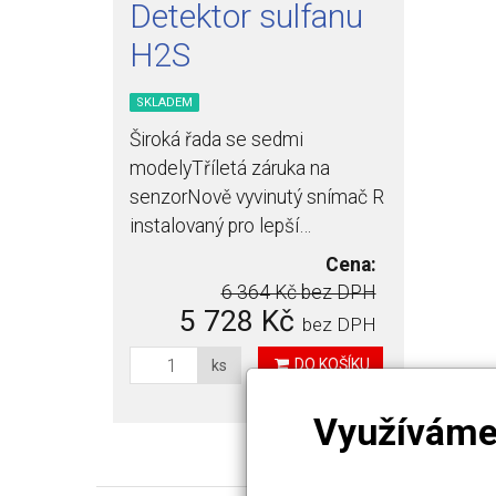
Detektor sulfanu
H2S
SKLADEM
Široká řada se sedmi
modelyTříletá záruka na
senzorNově vyvinutý snímač R
instalovaný pro lepší…
Cena:
6 364 Kč
bez DPH
5 728 Kč
bez DPH
DO KOŠÍKU
ks
Využíváme