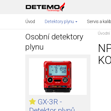
Úvod
Detektory plynu
Servis a kali
Úvodní 
Osobní detektory
NP
plynu
KO
GX-3R -
Detektor plynů