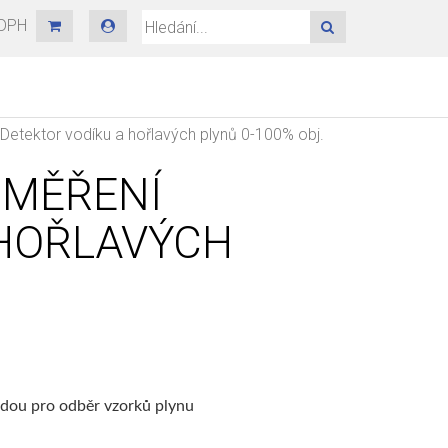
 DPH
HLEDAT
Detektor vodíku a hořlavých plynů 0-100% obj.
 MĚŘENÍ
 HOŘLAVÝCH
sondou pro odběr vzorků plynu