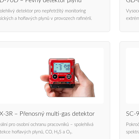
D-70D – Pevný detektor plynů
GD-8
olehlivý detektor pro nepřetržitý monitoring
Vysoce
xických a hořlavých plynů v provozech rafinérií.
extrém
X-3R – Přenosný multi-gas detektor
SC-9
eální pro osobní ochranu pracovníků – spolehlivá
Pokroč
tekce hořlavých plynů, CO, H₂S a O₂.
spektr