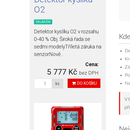
O2
SKLADEM
Detektor kyslíku O2 v rozsahu
Kde
0-40 % Obj. Široká řada se
sedmi modelyTříletá záruka na
De
senzorNově…
Kr
Cena:
Zá
5 777 Kč
bez DPH
Po
Na
DO KOŠÍKU
ks
V 
př
Nej