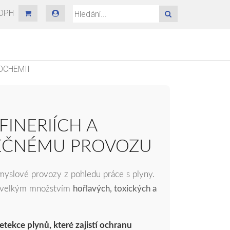
 DPH
HLEDAT
OCHEMII
FINERIÍCH A
ZPEČNÉMU PROVOZU
ůmyslové provozy z pohledu práce s plyny.
 s velkým množstvím
hořlavých, toxických a
tekce plynů, které zajistí ochranu