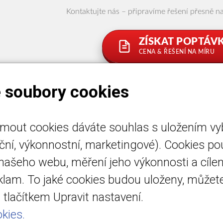
Kontaktujte nás – připravíme řešení přesně 
ZÍSKAT POPTÁV
CENA & ŘEŠENÍ NA MÍRU
 soubory cookies
ijmout cookies dáváte souhlas s uložením v
emo.cz
Úvod
nční, výkonnostní, marketingové). Cookies p
emo.cz
Detektory plynu
 našeho webu, měření jeho výkonnosti a cílen
 518 454
eklam. To jaké cookies budou uloženy, může
vedená u
tlačítkem Upravit nastavení.
 soudu v Brně
kies.