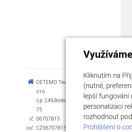
Využíváme
Kliknutím na Př
DETEMO Technology
info@det
(nutné, prefere
s.r.o.
www.det
lepší fungování
č.p. 249,Borkovany 691
+420 731
personalizaci r
75
C 103822 
rozhodnout pod 
06707815
Krajského
IČ
Prohlášení o coo
CZ06707815
DIČ