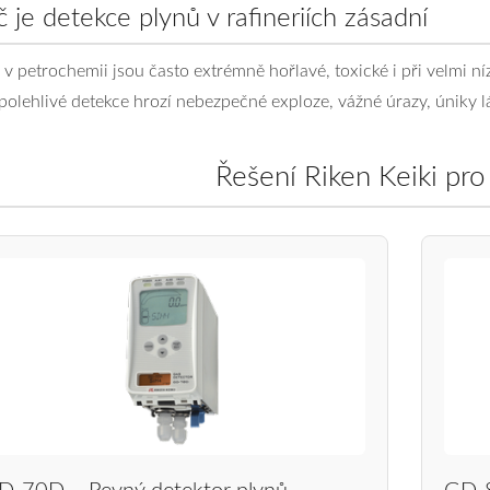
č je detekce plynů v rafineriích zásadní
 v petrochemii jsou často extrémně hořlavé, toxické i při velmi ní
polehlivé detekce hrozí nebezpečné exploze, vážné úrazy, úniky l
Řešení Riken Keiki pro 