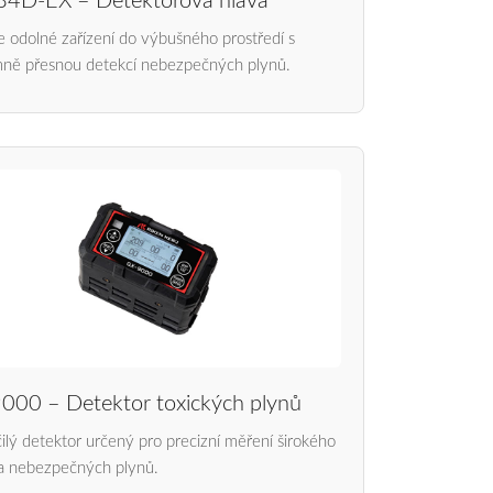
4D-EX – Detektorová hlava
 odolné zařízení do výbušného prostředí s
ně přesnou detekcí nebezpečných plynů.
000 – Detektor toxických plynů
ilý detektor určený pro precizní měření širokého
a nebezpečných plynů.