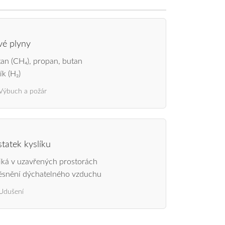
vé plyny
an (CH₄), propan, butan
ík (H₂)
Výbuch a požár
tatek kyslíku
iká v uzavřených prostorách
ěsnění dýchatelného vzduchu
Udušení