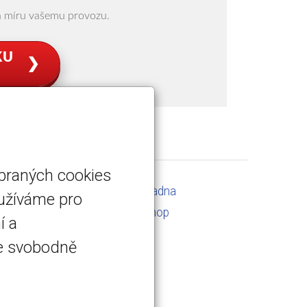
na míru vašemu provozu.
KU
❯
ybraných cookies
Servis a kalibrace
Poradna
oužíváme pro
Kontakt
E-shop
í a
te svobodně