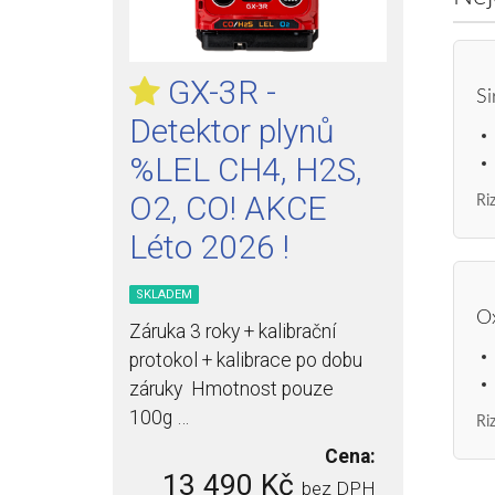
GX-3R -
Si
Detektor plynů
%LEL CH4, H2S,
O2, CO! AKCE
Riz
Léto 2026 !
SKLADEM
Ox
Záruka 3 roky + kalibrační
protokol + kalibrace po dobu
záruky Hmotnost pouze
100g …
Riz
Cena:
13 490 Kč
bez DPH