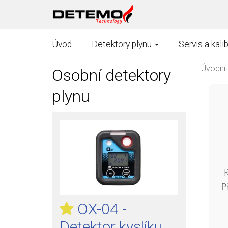
Úvod
Detektory plynu
Servis a kali
Úvodní 
Osobní detektory
plynu
R
P
OX-04 -
Detektor kyslíku