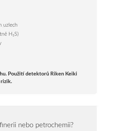
h uzlech
etně H₂S)
y
hu. Použití detektorů Riken Keiki
rizik.
finerii nebo petrochemii?