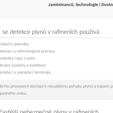
zaměstnanců, technologie i životn
 se detekce plynů v rafineriích používá
stilační jednotky
akovací a reformingové procesy
sobníky ropy a paliv
trubní systémy a kolektory
kládací a vykládací terminály
těchto provozech dochází k neustálému pohybu plynů a kapalin po
ípadného úniku.
častější nebezpečné plyny v rafineriích