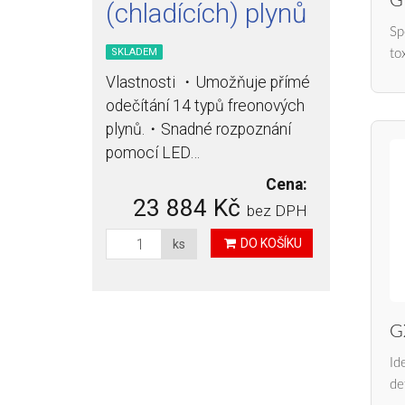
G
(chladících) plynů
Sp
SKLADEM
to
Vlastnosti ・Umožňuje přímé
odečítání 14 typů freonových
plynů.・Snadné rozpoznání
pomocí LED…
Cena:
23 884 Kč
bez DPH
DO KOŠÍKU
ks
G
Id
de