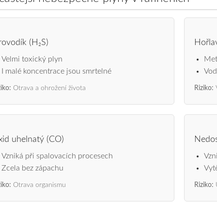
rovodík (H₂S)
Hořla
Velmi toxický plyn
Met
I malé koncentrace jsou smrtelné
Vod
iko:
Otrava a ohrožení života
Riziko:
id uhelnatý (CO)
Nedos
Vzniká při spalovacích procesech
Vzn
Zcela bez zápachu
Vyt
iko:
Otrava organismu
Riziko: