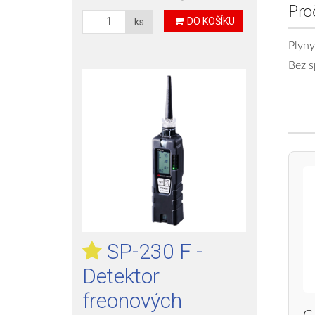
Pro
DO KOŠÍKU
ks
Plyny
Bez s
SP-230 F -
Detektor
freonových