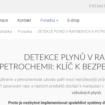
0 Kč bez
brace
Kontakt
Poradna
E-shop
stránka
Poradna
DETEKCE PLYNŮ V RAFINERIÍCH A PETR
DETEKCE PLYNŮ V RA
PETROCHEMII: KLÍČ K BE
afinérie a petrochemické závody patří mezi nejrizikovější pr
ři zpracování ropy a ropných produktů dochází k manipulaci
výbušných plynů
.
Proto je nezbytné implementovat spolehlivé systémy de