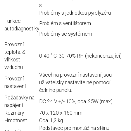
s
Problémy s jednotkou pyrolyzéru
Funkce
Problém s
ventilátorem
autodiagnostiky
Problémy se
systémem
Provozní
teplota.
&
0-40 ° C, 30-70% RH (nekondenzující)
vlhkost
vzduchu
Všechna provozní nastavení jsou
Provozní
uživatelsky nastavitelné pomocí
nastavení
čelního panelu.
Požadavky na
DC 24 V +/- 10%, cca.
25W (max)
napájení
Rozměry
70 x 120 x 150 mm
Hmotnost
Cca.
1,2 kg
Podstavec pro montáž na stěnu