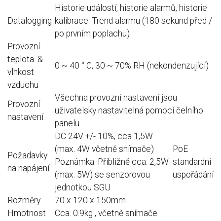
Historie událostí, historie alarmů, historie
Datalogging
kalibrace.
Trend alarmu (180 sekund před /
po prvním poplachu)
Provozní
teplota.
&
0 ~ 40 ° C, 30 ~ 70% RH (nekondenzující)
vlhkost
vzduchu
Všechna provozní nastavení jsou
Provozní
uživatelsky nastavitelná pomocí čelního
nastavení
panelu
DC 24V +/- 10%, cca 1,5W
(max. 4W včetně snímače)
PoE
Požadavky
Poznámka: Přibližně cca.
2,5W
standardní
na napájení
(max. 5W) se senzorovou
uspořádání
jednotkou SGU
Rozměry
70 x 120 x 150mm
Hmotnost
Cca.
0.9kg , včetně snímače