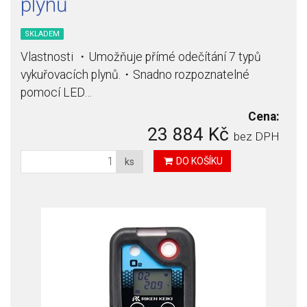
plynů
SKLADEM
Vlastnosti ・Umožňuje přímé odečítání 7 typů
vykuřovacích plynů.・Snadno rozpoznatelné
pomocí LED…
Cena:
23 884 Kč
bez DPH
DO KOŠÍKU
ks