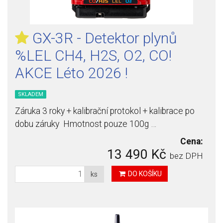
GX-3R - Detektor plynů
%LEL CH4, H2S, O2, CO!
AKCE Léto 2026 !
SKLADEM
Záruka 3 roky + kalibrační protokol + kalibrace po
dobu záruky Hmotnost pouze 100g …
Cena:
13 490 Kč
bez DPH
DO KOŠÍKU
ks