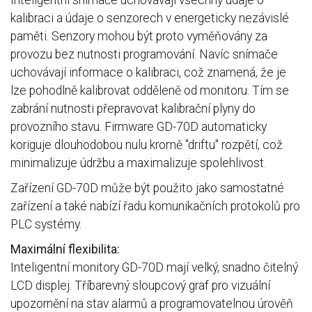
Inteligentní snímače uchovávají všechny údaje o
kalibraci a údaje o senzorech v energeticky nezávislé
paměti. Senzory mohou být proto vyměňovány za
provozu bez nutnosti programování. Navíc snímače
uchovávají informace o kalibraci, což znamená, že je
lze pohodlně kalibrovat odděleně od monitoru. Tím se
zabrání nutnosti přepravovat kalibrační plyny do
provozního stavu. Firmware GD-70D automaticky
koriguje dlouhodobou nulu kromě "driftu" rozpětí, což
minimalizuje údržbu a maximalizuje spolehlivost.
Zařízení GD-70D může být použito jako samostatné
zařízení a také nabízí řadu komunikačních protokolů pro
PLC systémy.
Maximální flexibilita:
Inteligentní monitory GD-70D mají velký, snadno čitelný
LCD displej. Tříbarevný sloupcový graf pro vizuální
upozornění na stav alarmů a programovatelnou úrověň