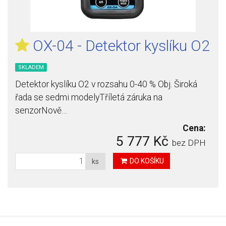
OX-04 - Detektor kyslíku O2
SKLADEM
Detektor kyslíku O2 v rozsahu 0-40 % Obj. Široká
řada se sedmi modelyTříletá záruka na
senzorNově…
Cena:
5 777 Kč
bez DPH
DO KOŠÍKU
ks