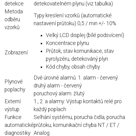
detekce
detekovatelném plynu (viz tabulka)
Metoda
Typy kreslení vzorků (automatické
odběru
nastavení průtoku) 0,5 / min +/- 10%
vzorků
Velký LCD displej (bílé podsvícení)
Koncentrace plynu
Průtok, stav komunikace, stav
Zobrazení
pyrolyzéru, detekováný plyn
Kód chyby, obsah chyby
Dvě úrovně alarmů: 1. alarm - červený
Plynové
druhý alarm - červený
poplachy
poruchový alarm: žlutý
Externí
1., 2. a alarmy: Výstup kontaktů relé pro
výstup
každý poplach
Funkce
Selhání systému, porucha čidla, porucha
automatické
průtoku, komunikační chyba NT / ET /
diagnostiky
Analog