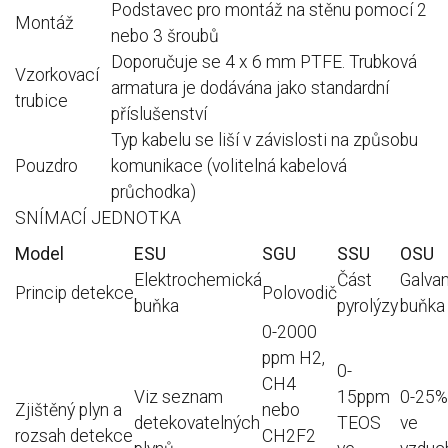
Podstavec pro montáž na stěnu pomocí 2
Montáž
nebo 3 šroubů
Doporučuje se 4 x 6 mm PTFE.
Trubková
Vzorkovací
armatura je dodávána jako standardní
trubice
příslušenství
Typ kabelu se liší v závislosti na způsobu
Pouzdro
komunikace (volitelná kabelová
průchodka)
SNÍMACÍ JEDNOTKA
Model
ESU
SGU
SSU
OSU
Elektrochemická
Část
Galva
Princip detekce
Polovodič
buňka
pyrolýzy
buňka
0-2000
ppm H2,
0-
CH4
Viz seznam
15ppm
0-25%
Zjištěný plyn a
nebo
detekovatelných
TEOS
ve
rozsah detekce
CH2F2