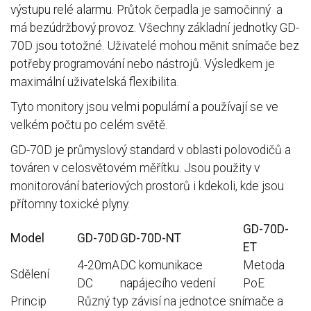
výstupu relé alarmu. Průtok čerpadla je samočinný a
má bezúdržbový provoz. Všechny základní jednotky GD-
70D jsou totožné. Uživatelé mohou měnit snímače bez
potřeby programování nebo nástrojů. Výsledkem je
maximální uživatelská flexibilita.
Tyto monitory jsou velmi populární a používají se ve
velkém počtu po celém světě.
GD-70D je průmyslový standard v oblasti polovodičů a
továren v celosvětovém měřítku. Jsou použity v
monitorování bateriových prostorů i kdekoli, kde jsou
přítomny toxické plyny.
GD-70D-
Model
GD-70D
GD-70D-NT
ET
4-20mA
DC komunikace
Metoda
Sdělení
DC
napájecího vedení
PoE
Princip
Různý typ závisí na jednotce snímače a