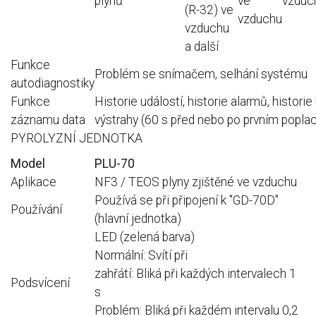
plynů
ve
vzduc
(R-32) ve
vzduchu
vzduchu
a další
Funkce
Problém se snímačem, selhání systému
autodiagnostiky
Funkce
Historie událostí, historie alarmů, historie
záznamu data
výstrahy (60 s před nebo po prvním popla
PYROLYZNÍ JEDNOTKA
Model
PLU-70
Aplikace
NF3 / TEOS plyny zjištěné ve vzduchu
Používá se při připojení k "GD-70D"
Používání
(hlavní jednotka)
LED (zelená barva)
Normální: Svítí při
zahřátí: Bliká při každých intervalech 1
Podsvícení
s
Problém: Bliká při každém intervalu 0,2