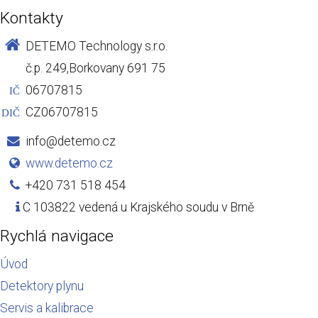
Kontakty
DETEMO Technology s.r.o.
č.p. 249,Borkovany 691 75
06707815
IČ
CZ06707815
DIČ
info@detemo.cz
www.detemo.cz
+420 731 518 454
C 103822 vedená u Krajského soudu v Brně
Rychlá navigace
Úvod
Detektory plynu
Servis a kalibrace