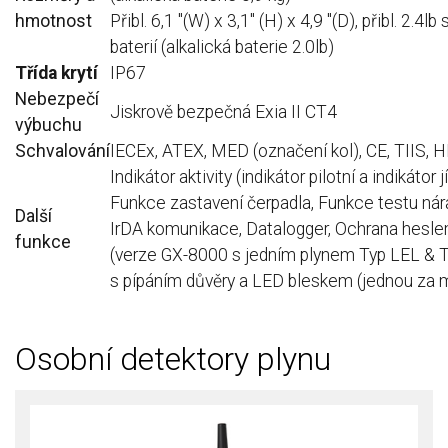
hmotnost
Přibl.
6,1 "(W) x 3,1" (H) x 4,9 "(D), přibl.
2.4lb 
baterií (alkalická baterie 2.0lb)
Třída krytí
IP67
Nebezpečí
Jiskrově bezpečná Exia II CT4
výbuchu
Schvalování
IECEx, ATEX, MED (označení kol), CE, TIIS, 
Indikátor aktivity (indikátor pilotní a indikátor 
Funkce zastavení čerpadla, Funkce testu nár
Další
IrDA komunikace, Datalogger, Ochrana hesl
funkce
(verze GX-8000 s jedním plynem Typ LEL & 
s pípáním důvěry a LED bleskem (jednou za 
Osobní detektory plynu