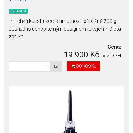
SKLADEM
・Lehká konstrukce o hmotnosti přibližně 300 g
sesnadno uchopitelným designem rukojeti・3letá
záruka…
Cena:
19 900 Kč
bez DPH
DO KOŠÍKU
ks