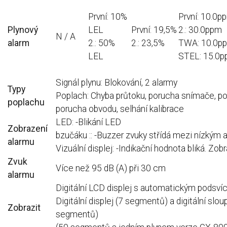
První: 10%
První: 10.0p
Plynový
LEL
První: 19,5%
2.: 30.0ppm
N / A
alarm
2.: 50%
2.: 23,5%
TWA: 10.0p
LEL
STEL: 15.0
Signál plynu: Blokování, 2 alarmy
Typy
Poplach: Chyba průtoku, porucha snímače, po
poplachu
porucha obvodu, selhání kalibrace
LED: -Blikání LED
Zobrazení
bzučáku :: -Buzzer zvuky střídá mezi nízkým
alarmu
Vizuální displej: -Indikační hodnota bliká.
Zobra
Zvuk
Více než 95 dB (A) při 30 cm
alarmu
Digitální LCD displej s automatickým podsví
Digitální displej (7 segmentů) a digitální slo
Zobrazit
segmentů)