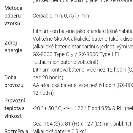
(50 segmentů s jedním plynem verze GX-800
Metoda
odběru
Čerpadlo min. 0,75 l / min
vzorků
Lithium-ion baterie jako standard (plně nabitá
Volitelné 3ks AA alkalické baterie také k disp
Zdroj
(alkalické baterie standardní s jednotlivými 
energie
GX-8000 Type O
/ GX-8000 Type LEL
2
-Lithium-ion baterie volitelně)
Lithium-iontová baterie: více než 12 hodin (
Doba
než 20 hodin)
provozu
AA alkalická baterie: více než 6 hodin (GX-80
12 hodin)
Provozní
teplota a
-20 ° + 50 ° C, -4- + 122 ° F pod 95% & RH (n
vlhkost
Cca.
154 (Š) x 81 (H) x 127 (D) mm, přibl.
1,1
Rozměry a
(alkalická baterie 0,9 kg)