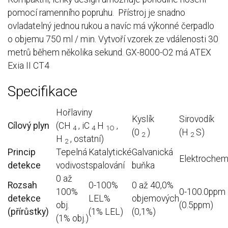
pomocí ramenního popruhu. Přístroj je snadno
ovladatelný jednou rukou a navíc má výkonné čerpadlo
o objemu 750 ml / min. Vytvoří vzorek ze vdálenosti 30
metrů během několika sekund. GX-8000-O2 má ATEX
Exia II CT4
Specifikace
Hořlaviny
Kyslík
Sirovodík
Cílový plyn
(CH
, iC
H
,
4
4
1O
(0
)
(H
S)
2
2
H
, ostatní)
2
Princip
Tepelná
Katalytické
Galvanická
Elektrochem
detekce
vodivost
spalování
buňka
0 až
Rozsah
0-100%
0 až 40,0%
100%
0-100.0ppm
detekce
LEL%
objemových
obj.
(0.5ppm)
(přírůstky)
(1% LEL)
(0,1%)
(1% obj.)