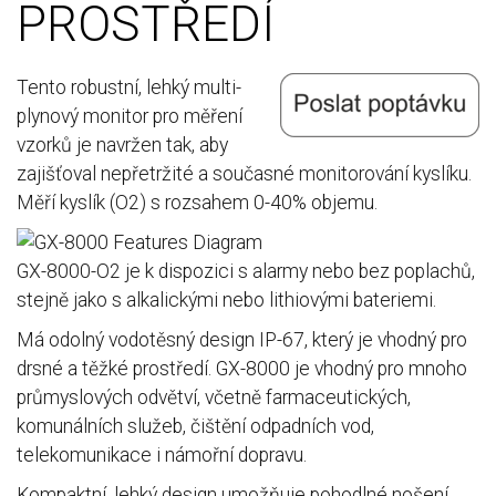
PROSTŘEDÍ
Tento robustní, lehký multi-
plynový monitor pro měření
vzorků je navržen tak, aby
zajišťoval nepřetržité a současné monitorování kyslíku.
Měří kyslík (O2) s rozsahem 0-40% objemu.
GX-8000-O2 je k dispozici s alarmy nebo bez poplachů,
stejně jako s alkalickými nebo lithiovými bateriemi.
Má odolný vodotěsný design IP-67, který je vhodný pro
drsné a těžké prostředí. GX-8000 je vhodný pro mnoho
průmyslových odvětví, včetně farmaceutických,
komunálních služeb, čištění odpadních vod,
telekomunikace i námořní dopravu.
Kompaktní, lehký design umožňuje pohodlné nošení