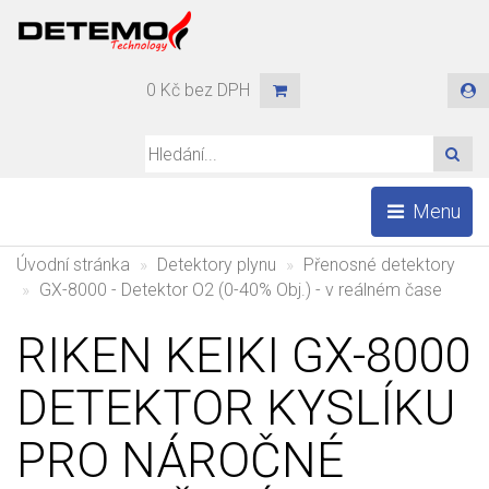
0 Kč bez DPH
HLE
Menu
Úvodní stránka
Detektory plynu
Přenosné detektory
GX-8000 - Detektor O2 (0-40% Obj.) - v reálném čase
RIKEN KEIKI GX-8000
DETEKTOR KYSLÍKU
PRO NÁROČNÉ