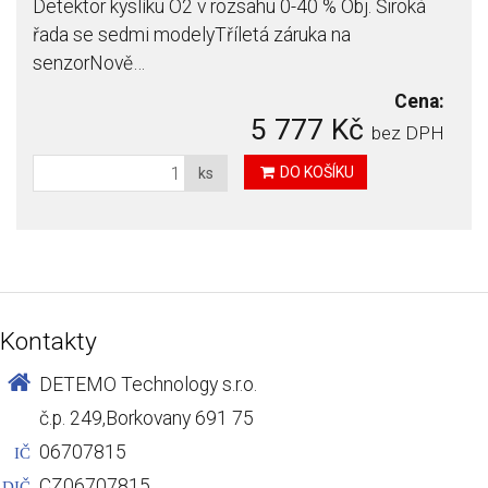
Detektor kyslíku O2 v rozsahu 0-40 % Obj. Široká
řada se sedmi modelyTříletá záruka na
senzorNově…
Cena:
5 777 Kč
bez DPH
DO KOŠÍKU
ks
Kontakty
DETEMO Technology s.r.o.
č.p. 249,Borkovany 691 75
06707815
IČ
CZ06707815
DIČ