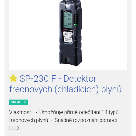
SP-230 F - Detektor
freonových (chladících) plynů
SKLADEM
Vlastnosti ・Umožňuje přímé odečítání 14 typů
freonových plynů.・Snadné rozpoznání pomocí
LED…