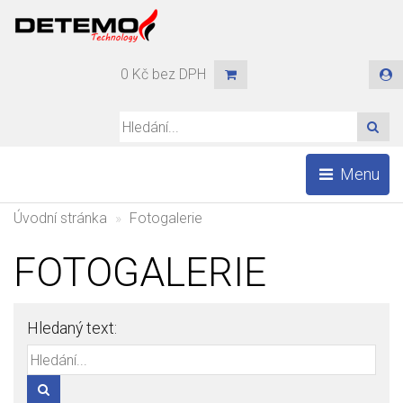
0 Kč bez DPH
HLE
Menu
Úvodní stránka
Fotogalerie
FOTOGALERIE
Hledaný text:
HLEDAT