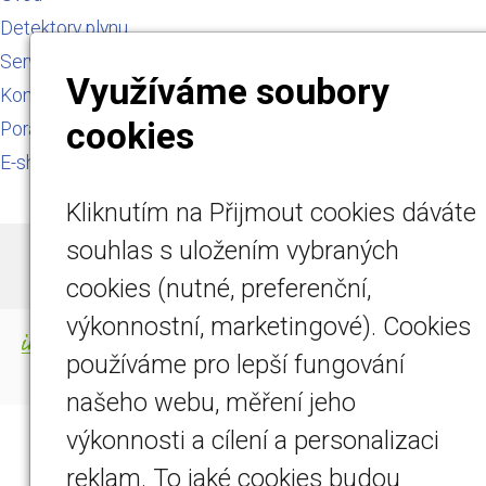
Detektory plynu
Servis a kalibrace
Využíváme soubory
Kontakt
cookies
Poradna
E-shop
Kliknutím na Přijmout cookies dáváte
souhlas s uložením vybraných
© 2026
DETEMO Technology s.r.o.
|
Mapa webu
cookies (nutné, preferenční,
výkonnostní, marketingové). Cookies
-
webové stránky
s AI,
doména
a
webhosting
používáme pro lepší fungování
u jediného 5★ registrátora v ČR
našeho webu, měření jeho
výkonnosti a cílení a personalizaci
reklam. To jaké cookies budou