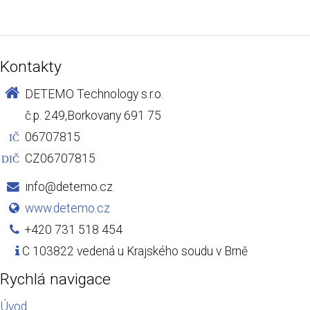
Kontakty
DETEMO Technology s.r.o.
č.p. 249,Borkovany 691 75
06707815
IČ
CZ06707815
DIČ
info@detemo.cz
www.detemo.cz
+420 731 518 454
C 103822 vedená u Krajského soudu v Brně
Rychlá navigace
Úvod