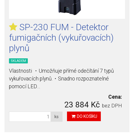
SP-230 FUM - Detektor
fumigačních (vykuřovacích)
plynů
SKLADEM
Vlastnosti ・Umožňuje přímé odečítání 7 typů
vykuřovacích plynů.・Snadno rozpoznatelné
pomocí LED…
Cena:
23 884 Kč
bez DPH
DO KOŠÍKU
ks