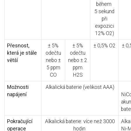
během
5 sekund
při
expozici
12% O2)
Přesnost,
± 5%
± 5%
± 0,5% O2
± 0
která je stále
odečtu
odečtu
větší
nebo ±
nebo ± 2
5 ppm
ppm
CO
H2S
Možnosti
Alkalická baterie (velikost AAA)
napájení
NiC
akum
bate
Pokračující
Alkalická baterie: více než 3000
Alka
operace
hodin
Ni-M