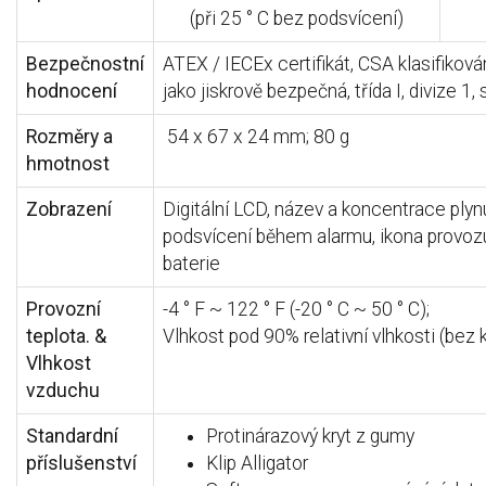
(při 25 ° C bez podsvícení)
Bezpečnostní
ATEX / IECEx certifikát, CSA klasifiková
hodnocení
jako jiskrově bezpečná, třída I, divize 1, 
Rozměry a
54 x 67 x 24 mm; 80 g
hmotnost
Zobrazení
Digitální LCD, název a koncentrace ply
podsvícení během alarmu, ikona provozu
baterie
Provozní
-4 ° F ~ 122 ° F (-20 ° C ~ 50 ° C);
teplota. &
Vlhkost pod 90% relativní vlhkosti (be
Vlhkost
vzduchu
Standardní
Protinárazový kryt z gumy
příslušenství
Klip Alligator