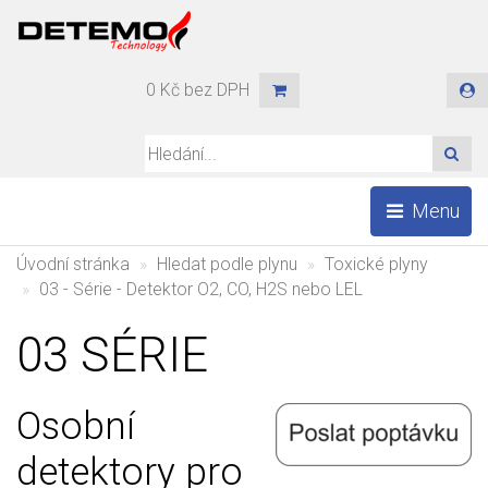
0 Kč bez DPH
HLE
Menu
Úvodní stránka
Hledat podle plynu
Toxické plyny
03 - Série - Detektor O2, CO, H2S nebo LEL
03 SÉRIE
Osobní
detektory pro