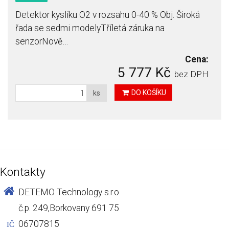
Detektor kyslíku O2 v rozsahu 0-40 % Obj. Široká
řada se sedmi modelyTříletá záruka na
senzorNově…
Cena:
5 777 Kč
bez DPH
DO KOŠÍKU
ks
Kontakty
DETEMO Technology s.r.o.
č.p. 249,Borkovany 691 75
06707815
IČ