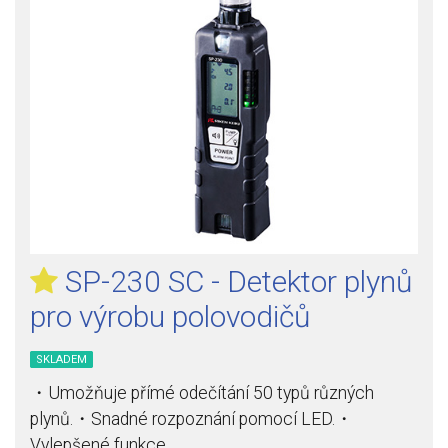
SP-230 SC - Detektor plynů
pro výrobu polovodičů
SKLADEM
・Umožňuje přímé odečítání 50 typů různých
plynů.・Snadné rozpoznání pomocí LED.・
Vylepšené funkce…