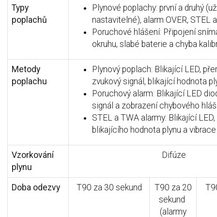
Typy
Plynové poplachy: první a druhý (už
poplachů
nastavitelné), alarm OVER, STEL
Poruchové hlášení: Připojení sním
okruhu, slabé baterie a chyba kali
Metody
Plynový poplach: Blikající LED, př
poplachu
zvukový signál, blikající hodnota p
Poruchový alarm: Blikající LED dio
signál a zobrazení chybového hláš
STEL a TWA alarmy: Blikající LED, 
blikajícího hodnota plynu a vibrace
Vzorkování
Difúze
plynu
Doba odezvy
T90 za 30 sekund
T90 za 20
T9
sekund
(alarmy