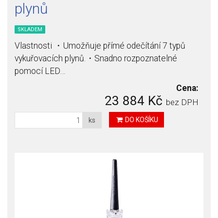
plynů
SKLADEM
Vlastnosti ・Umožňuje přímé odečítání 7 typů
vykuřovacích plynů.・Snadno rozpoznatelné
pomocí LED…
Cena:
23 884 Kč
bez DPH
DO KOŠÍKU
ks