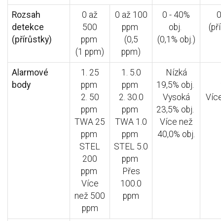
Rozsah
0 až
0 až 100
0 - 40%
0
detekce
500
ppm
obj.
(př
(přírůstky)
ppm
(0,5
(0,1% obj.)
(1 ppm)
ppm)
Alarmové
1. 25
1. 5.0
Nízká
body
ppm
ppm
19,5% obj.
2. 50
2. 30.0
Vysoká
Víc
ppm
ppm
23,5% obj.
TWA 25
TWA 1.0
Více než
ppm
ppm
40,0% obj.
STEL
STEL 5.0
200
ppm
ppm
Přes
Více
100.0
než 500
ppm
ppm