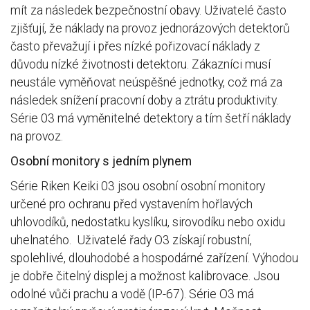
mít za následek bezpečnostní obavy. Uživatelé často
zjišťují, že náklady na provoz jednorázových detektorů
často převažují i přes nízké pořizovací náklady z
důvodu nízké životnosti detektoru. Zákazníci musí
neustále vyměňovat neúspěšné jednotky, což má za
následek snížení pracovní doby a ztrátu produktivity.
Série 03 má vyměnitelné detektory a tím šetří náklady
na provoz.
Osobní monitory s jedním plynem
Série Riken Keiki 03 jsou osobní osobní monitory
určené pro ochranu před vystavením hořlavých
uhlovodíků, nedostatku kyslíku, sirovodíku nebo oxidu
uhelnatého. Uživatelé řady O3 získají robustní,
spolehlivé, dlouhodobé a hospodárné zařízení. Výhodou
je dobře čitelný displej a možnost kalibrovace. Jsou
odolné vůči prachu a vodě (IP-67). Série O3 má