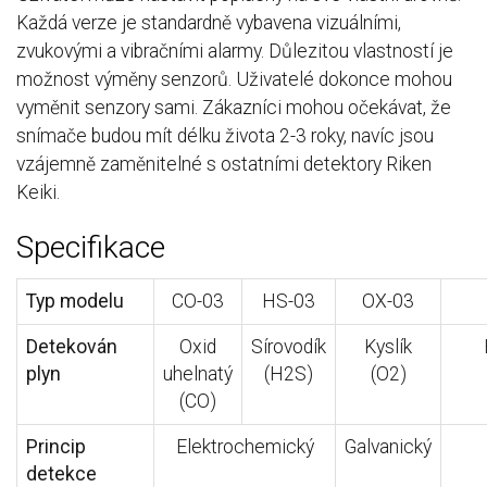
Každá verze je standardně vybavena vizuálními,
zvukovými a vibračními alarmy. Důlezitou vlastností je
možnost výměny senzorů. Uživatelé dokonce mohou
vyměnit senzory sami. Zákazníci mohou očekávat, že
snímače budou mít délku života 2-3 roky, navíc jsou
vzájemně zaměnitelné s ostatními detektory Riken
Keiki.
Specifikace
Typ modelu
CO-03
HS-03
OX-03
Detekován
Oxid
Sírovodík
Kyslík
plyn
uhelnatý
(H2S)
(O2)
(CO)
Princip
Elektrochemický
Galvanický
detekce