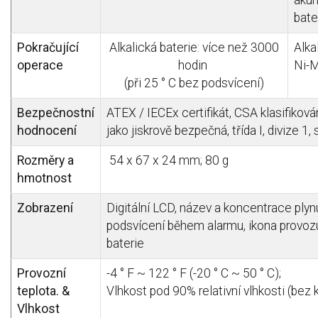
bate
Pokračující
Alkalická baterie: více než 3000
Alka
operace
hodin
Ni-M
(při 25 ° C bez podsvícení)
Bezpečnostní
ATEX / IECEx certifikát, CSA klasifiková
hodnocení
jako jiskrově bezpečná, třída I, divize 1, 
Rozměry a
54 x 67 x 24 mm; 80 g
hmotnost
Zobrazení
Digitální LCD, název a koncentrace ply
podsvícení během alarmu, ikona provozu
baterie
Provozní
-4 ° F ~ 122 ° F (-20 ° C ~ 50 ° C);
teplota. &
Vlhkost pod 90% relativní vlhkosti (be
Vlhkost