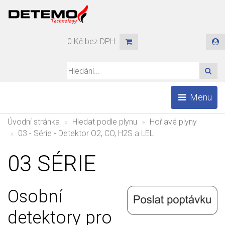
0 Kč bez DPH
HLE
Menu
Úvodní stránka
Hledat podle plynu
Hořlavé plyny
03 - Série - Detektor O2, CO, H2S a LEL
03 SÉRIE
Osobní
detektory pro