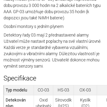
dobu provozu 3 000 hodin na 2 alkalické bateriích typu
AAA. GP-03 umožňuje dobu provozu 35 hodin (k
dispozici jsou také NiMH baterie).
Osobní monitory s jedním plynem
Detektory řady 03 mají 2 přednastavené alarmy.
Uživatel může nastavit poplachy na své vlastní úrovně.
Každá verze je standardně vybavena vizuálními,
zvukovými a vibračními alarmy. Důlezitou vlastností je
možnost výměny senzorů. Uživatelé dokonce mohou
vyměnit senzory sami.
Specifikace
Typ modelu
CO-03
HS-03
OX-03
Detekován
Oxid
Sírovodík
Kyslík
plyn
uhelnatý
(H2S)
(O2)