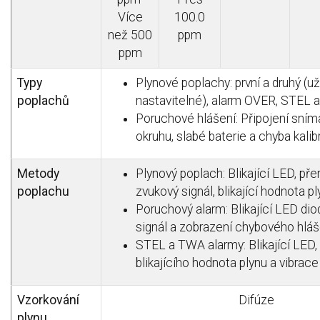
Více
100.0
než 500
ppm
ppm
Typy
Plynové poplachy: první a druhý (už
poplachů
nastavitelné), alarm OVER, STEL
Poruchové hlášení: Připojení sním
okruhu, slabé baterie a chyba kali
Metody
Plynový poplach: Blikající LED, př
poplachu
zvukový signál, blikající hodnota p
Poruchový alarm: Blikající LED dio
signál a zobrazení chybového hláš
STEL a TWA alarmy: Blikající LED, 
blikajícího hodnota plynu a vibrace
Vzorkování
Difúze
plynu