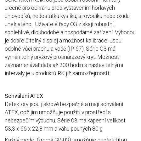
určené pro ochranu před vystavením hořlavých
uhlovodíků, nedostatku kyslíku, sirovodíku nebo oxidu
uhelnatého. Uživatelé řady O3 získají robustní,
spolehlivé, dlouhodobé a hospodárné zařízení. Výhodou
je dobře čitelný displej a možnost kalibrace. Jsou
odolné vůči prachu a vodě (IP-67). Série O3 má
vyměnitelný pryžový protinárazový kryt. Možnost
zaznamenávat data až 300 hodin s nastavitelnými
intervaly je u produktů RK již samozřejmostí.
Schválení ATEX
Detektory jsou jiskrově bezpečné a mají schválení
ATEX, což jim umožňuje použití v prostředí s
nebezpečím výbuchu. Série 03 má kapesní velikost
53,3 x 66 x 22,8 mm
a váhu pouhých 80 g.
Každý model (kromě GP-03) umožňuje nepřetržitou