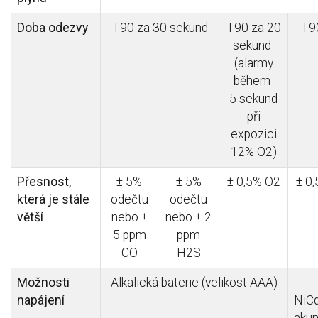
Doba odezvy
T90 za 30 sekund
T90 za 20
T9
sekund
(alarmy
během
5 sekund
při
expozici
12% O2)
Přesnost,
± 5%
± 5%
± 0,5% O2
± 0
která je stále
odečtu
odečtu
větší
nebo ±
nebo ± 2
5 ppm
ppm
CO
H2S
Možnosti
Alkalická baterie (velikost AAA)
napájení
NiC
akum