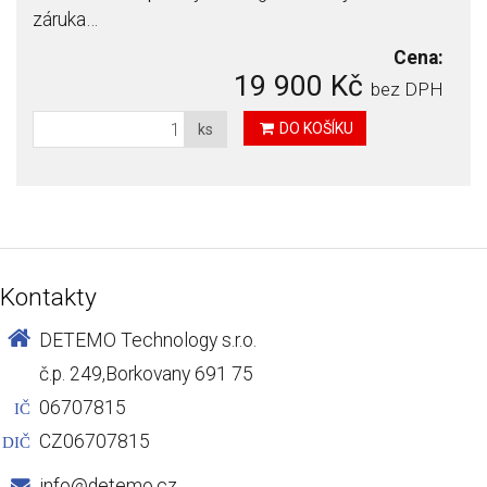
záruka…
Cena:
19 900 Kč
bez DPH
DO KOŠÍKU
ks
Kontakty
DETEMO Technology s.r.o.
č.p. 249,Borkovany 691 75
06707815
IČ
CZ06707815
DIČ
info@detemo.cz