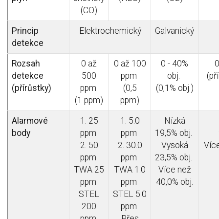
(CO)
Princip
Elektrochemický
Galvanický
detekce
Rozsah
0 až
0 až 100
0 - 40%
0
detekce
500
ppm
obj.
(př
(přírůstky)
ppm
(0,5
(0,1% obj.)
(1 ppm)
ppm)
Alarmové
1. 25
1. 5.0
Nízká
body
ppm
ppm
19,5% obj.
2. 50
2. 30.0
Vysoká
Víc
ppm
ppm
23,5% obj.
TWA 25
TWA 1.0
Více než
ppm
ppm
40,0% obj.
STEL
STEL 5.0
200
ppm
ppm
Přes