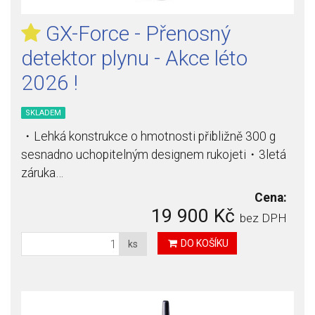
GX-Force - Přenosný
detektor plynu - Akce léto
2026 !
SKLADEM
・Lehká konstrukce o hmotnosti přibližně 300 g
sesnadno uchopitelným designem rukojeti・3letá
záruka…
Cena:
19 900 Kč
bez DPH
DO KOŠÍKU
ks