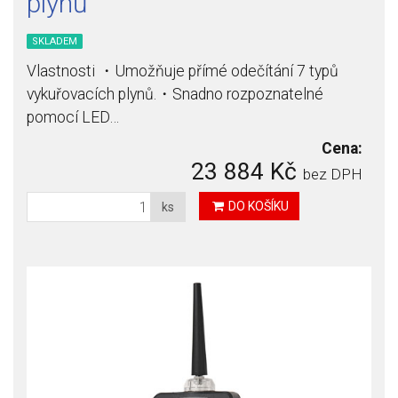
plynů
SKLADEM
Vlastnosti ・Umožňuje přímé odečítání 7 typů
vykuřovacích plynů.・Snadno rozpoznatelné
pomocí LED…
Cena:
23 884 Kč
bez DPH
DO KOŠÍKU
ks