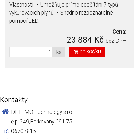
Vlastnosti ・Umožňuje přímé odečítání 7 typů
vykuřovacích plynů.・Snadno rozpoznatelné
pomocí LED…
Cena:
23 884 Kč
bez DPH
DO KOŠÍKU
ks
Kontakty
DETEMO Technology s.r.o.
č.p. 249,Borkovany 691 75
06707815
IČ