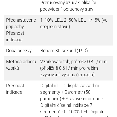
Přerušovaný bzučák, blikající
podsvícení, poruchový stav
Přednastavené
1: 10% LEL, 2. 50% LEL +/- 5% (ve
poplachy
stejném stavu)
Přesnost
indikace
Doba odezvy
Během 30 sekund (T90)
Metoda odběru
Vzorkovací tah, průtok> 0,3 l / min
vzorků
(přibližně 0,6 l / min pro režim
zvyšování výkonu čerpadla)
Přesnost
Digitální LCD displej se sedmi
indikace
segmenty + Barometr (50
partioning) + Stavové informace
Digitální číselná indikace 7
segmentů: 0 - 100% LEL Digitální