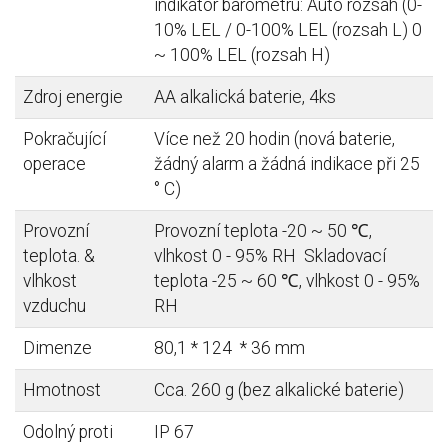
indikátor barometru: Auto rozsah (0-
10% LEL / 0-100% LEL (rozsah L) 0
~ 100% LEL (rozsah H)
Zdroj energie
AA alkalická baterie, 4ks
Pokračující
Více než 20 hodin (nová baterie,
operace
žádný alarm a žádná indikace při 25
° C)
Provozní
Provozní teplota -20 ~ 50 ℃,
teplota. &
vlhkost 0 - 95% RH Skladovací
vlhkost
teplota -25 ~ 60 ℃, vlhkost 0 - 95%
vzduchu
RH
Dimenze
80,1 * 124 * 36 mm
Hmotnost
Cca. 260 g (bez alkalické baterie)
Odolný proti
IP 67