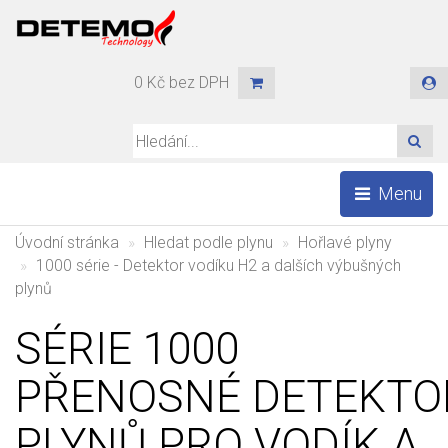
0 Kč bez DPH
HLE
Menu
Úvodní stránka
Hledat podle plynu
Hořlavé plyny
1000 série - Detektor vodíku H2 a dalších výbušných
plynů
SÉRIE 1000
PŘENOSNÉ DETEKTO
PLYNŮ PRO VODÍK A