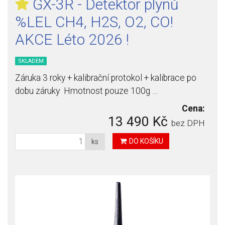
GX-3R - Detektor plynů
%LEL CH4, H2S, O2, CO!
AKCE Léto 2026 !
SKLADEM
Záruka 3 roky + kalibrační protokol + kalibrace po
dobu záruky Hmotnost pouze 100g …
Cena:
13 490 Kč
bez DPH
DO KOŠÍKU
ks