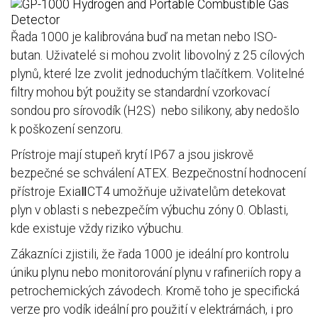
Řada 1000 je kalibrována buď na metan nebo ISO-
butan. Uživatelé si mohou zvolit libovolný z 25 cílových
plynů, které lze zvolit jednoduchým tlačítkem. Volitelné
filtry mohou být použity se standardní vzorkovací
sondou pro sírovodík (H2S) nebo silikony, aby nedošlo
k poškození senzoru.
Prístroje mají stupeň krytí IP67 a jsou jiskrově
bezpečné se schválení ATEX. Bezpečnostní hodnocení
přístroje ExiaⅡCT4 umožňuje uživatelům detekovat
plyn v oblasti s nebezpečím výbuchu zóny 0. Oblasti,
kde existuje vždy riziko výbuchu.
Zákazníci zjistili, že řada 1000 je ideální pro kontrolu
úniku plynu nebo monitorování plynu v rafineriích ropy a
petrochemických závodech. Kromě toho je specifická
verze pro vodík ideální pro použití v elektrárnách, i pro