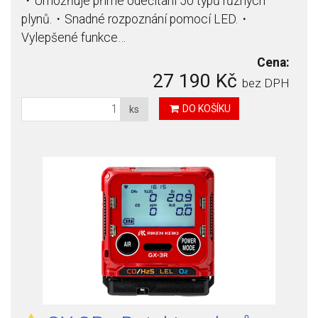
・Umožňuje přímé odečítání 50 typů různých
plynů.・Snadné rozpoznání pomocí LED.・
Vylepšené funkce…
Cena:
27 190 Kč
bez DPH
DO KOŠÍKU
ks