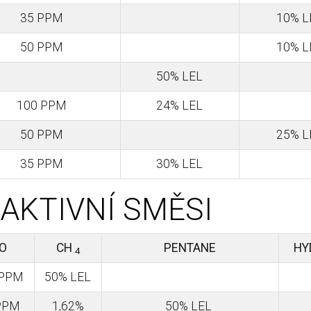
35 PPM
10% L
50 PPM
10% L
50% LEL
100 PPM
24% LEL
50 PPM
25% L
35 PPM
30% LEL
AKTIVNÍ SMĚSI
O
CH
PENTANE
HY
4
 PPM
50% LEL
PPM
1,62%
50% LEL