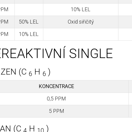
PPM
10% LEL
PPM
50% LEL
Oxid siřičitý
PPM
10% LEL
REAKTIVNÍ SINGLE
ZEN (C
H
)
6
6
KONCENTRACE
0,5 PPM
5 PPM
AN (C
H
)
4
10