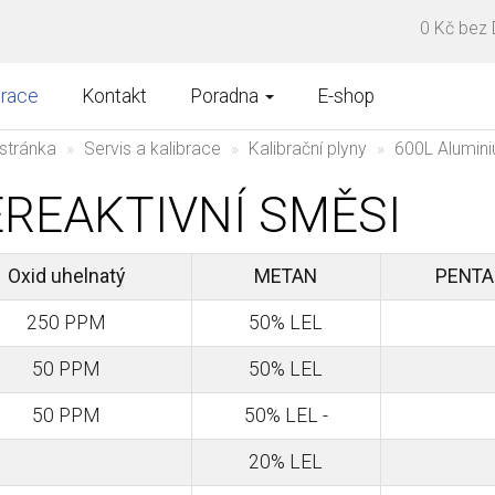
0 Kč bez
brace
Kontakt
Poradna
E-shop
stránka
Servis a kalibrace
Kalibrační plyny
600L Alumin
REAKTIVNÍ SMĚSI
Oxid uhelnatý
METAN
PENTA
250 PPM
50% LEL
50 PPM
50% LEL
50 PPM
50% LEL -
20% LEL