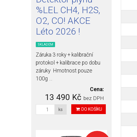
%LEL CH4, H2S,
O2, CO! AKCE
Léto 2026 !
SKLADEM
Záruka 3 roky + kalibrační
protokol + kalibrace po dobu
záruky Hmotnost pouze
100g …
Cena:
13 490 Kč
bez DPH
DO KOŠÍKU
ks