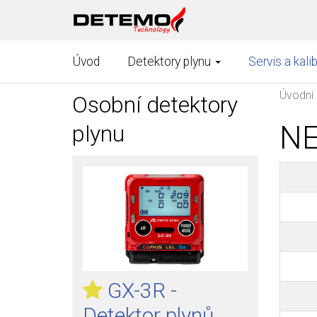
Úvod
Detektory plynu
Servis a kali
Úvodní 
Osobní detektory
NE
plynu
GX-3R -
Detektor plynů