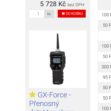
5 728 Kč
bez DPH
DO KOŠÍKU
ks
100
50 
100
50 
300
95 
50 
GX-Force -
50 
Přenosný
100