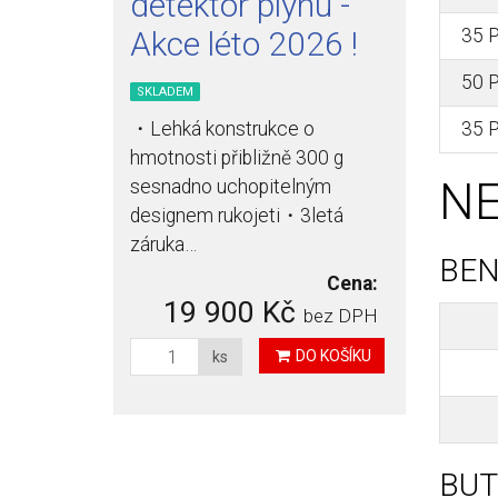
detektor plynu -
35 
Akce léto 2026 !
50 
SKLADEM
35 
・Lehká konstrukce o
hmotnosti přibližně 300 g
NE
sesnadno uchopitelným
designem rukojeti・3letá
záruka…
BEN
Cena:
19 900 Kč
bez DPH
DO KOŠÍKU
ks
BUT