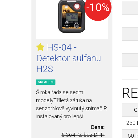
-10%
HS-04 -
Detektor sulfanu
H2S
SKLADEM
RE
Široká řada se sedmi
modelyTříletá záruka na
senzorNově vyvinutý snímač R
C
instalovaný pro lepší…
250
Cena:
6 364 Kč
bez DPH
50 