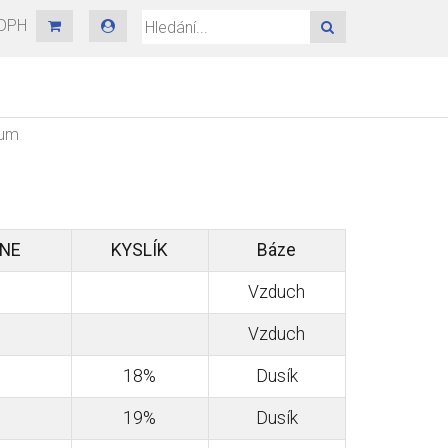
 DPH
HLEDAT
ium
NE
KYSLÍK
Báze
Vzduch
Vzduch
18%
Dusík
19%
Dusík