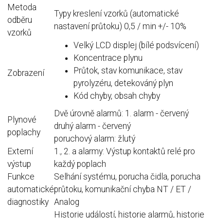
Metoda
Typy kreslení vzorků (automatické
odběru
nastavení průtoku) 0,5 / min +/- 10%
vzorků
Velký LCD displej (bílé podsvícení)
Koncentrace plynu
Průtok, stav komunikace, stav
Zobrazení
pyrolyzéru, detekováný plyn
Kód chyby, obsah chyby
Dvě úrovně alarmů: 1. alarm - červený
Plynové
druhý alarm - červený
poplachy
poruchový alarm: žlutý
Externí
1., 2. a alarmy: Výstup kontaktů relé pro
výstup
každý poplach
Funkce
Selhání systému, porucha čidla, porucha
automatické
průtoku, komunikační chyba NT / ET /
diagnostiky
Analog
Historie událostí, historie alarmů, historie