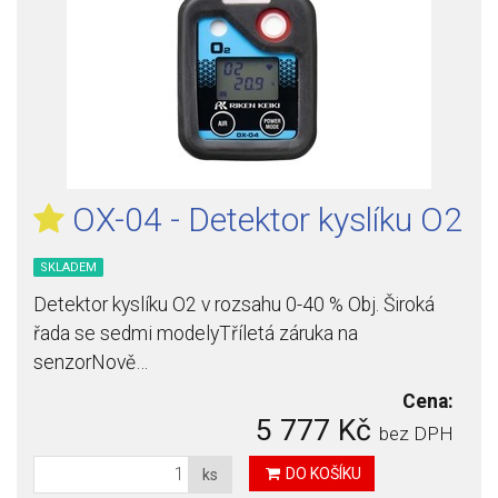
OX-04 - Detektor kyslíku O2
SKLADEM
Detektor kyslíku O2 v rozsahu 0-40 % Obj. Široká
řada se sedmi modelyTříletá záruka na
senzorNově…
Cena:
5 777 Kč
bez DPH
DO KOŠÍKU
ks