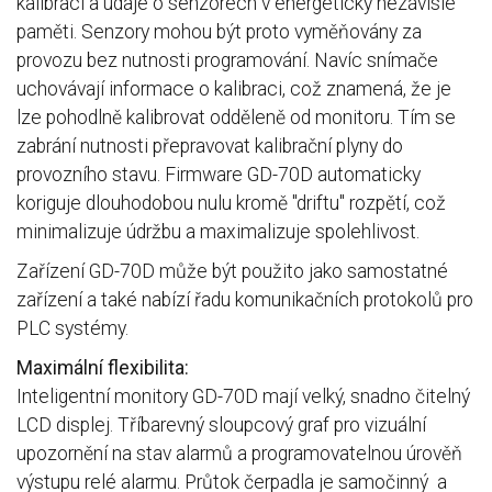
kalibraci a údaje o senzorech v energeticky nezávislé
paměti. Senzory mohou být proto vyměňovány za
provozu bez nutnosti programování. Navíc snímače
uchovávají informace o kalibraci, což znamená, že je
lze pohodlně kalibrovat odděleně od monitoru. Tím se
zabrání nutnosti přepravovat kalibrační plyny do
provozního stavu. Firmware GD-70D automaticky
koriguje dlouhodobou nulu kromě "driftu" rozpětí, což
minimalizuje údržbu a maximalizuje spolehlivost.
Zařízení GD-70D může být použito jako samostatné
zařízení a také nabízí řadu komunikačních protokolů pro
PLC systémy.
Maximální flexibilita:
Inteligentní monitory GD-70D mají velký, snadno čitelný
LCD displej. Tříbarevný sloupcový graf pro vizuální
upozornění na stav alarmů a programovatelnou úrověň
výstupu relé alarmu. Průtok čerpadla je samočinný a