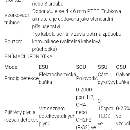
Montáž
nebo 3 šroubů
Doporučuje se 4 x 6 mm PTFE.
Trubková
Vzorkovací
armatura je dodávána jako standardní
trubice
příslušenství
Typ kabelu se liší v závislosti na způsobu
Pouzdro
komunikace (volitelná kabelová
průchodka)
SNÍMACÍ JEDNOTKA
Model
ESU
SGU
SSU
OSU
Elektrochemická
Část
Galva
Princip detekce
Polovodič
buňka
pyrolýzy
buňka
0-2000
ppm H2,
0-
CH4
Viz seznam
15ppm
0-25%
Zjištěný plyn a
nebo
detekovatelných
TEOS
ve
rozsah detekce
CH2F2
plynů
ve
vzduc
(R-32) ve