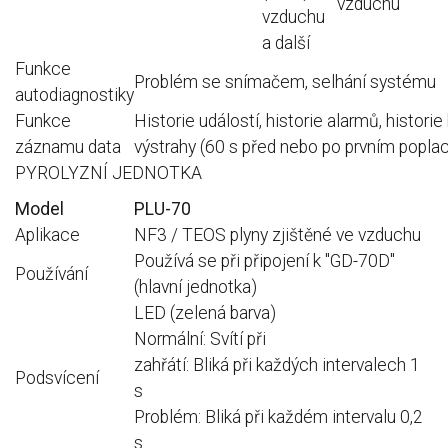
vzduchu
vzduchu
a další
Funkce
Problém se snímačem, selhání systému
autodiagnostiky
Funkce
Historie událostí, historie alarmů, historie
záznamu data
výstrahy (60 s před nebo po prvním popla
PYROLYZNÍ JEDNOTKA
Model
PLU-70
Aplikace
NF3 / TEOS plyny zjištěné ve vzduchu
Používá se při připojení k "GD-70D"
Používání
(hlavní jednotka)
LED (zelená barva)
Normální: Svítí při
zahřátí: Bliká při každých intervalech 1
Podsvícení
s
Problém: Bliká při každém intervalu 0,2
s