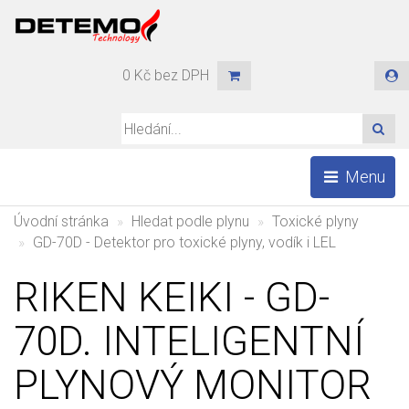
0 Kč bez DPH
HLE
Menu
Úvodní stránka
Hledat podle plynu
Toxické plyny
GD-70D - Detektor pro toxické plyny, vodík i LEL
RIKEN KEIKI - GD-
70D. INTELIGENTNÍ
PLYNOVÝ MONITOR