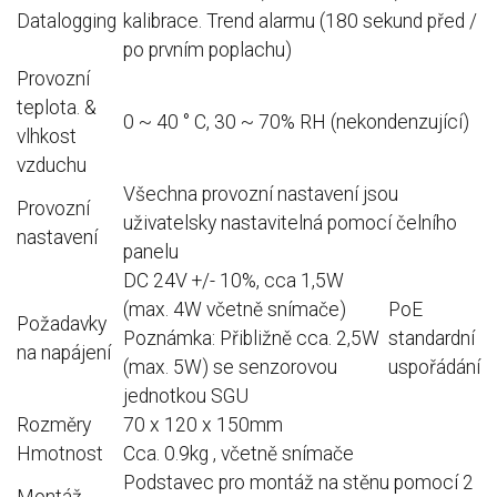
Datalogging
kalibrace.
Trend alarmu (180 sekund před /
po prvním poplachu)
Provozní
teplota.
&
0 ~ 40 ° C, 30 ~ 70% RH (nekondenzující)
vlhkost
vzduchu
Všechna provozní nastavení jsou
Provozní
uživatelsky nastavitelná pomocí čelního
nastavení
panelu
DC 24V +/- 10%, cca 1,5W
(max. 4W včetně snímače)
PoE
Požadavky
Poznámka: Přibližně cca.
2,5W
standardní
na napájení
(max. 5W) se senzorovou
uspořádání
jednotkou SGU
Rozměry
70 x 120 x 150mm
Hmotnost
Cca.
0.9kg , včetně snímače
Podstavec pro montáž na stěnu pomocí 2