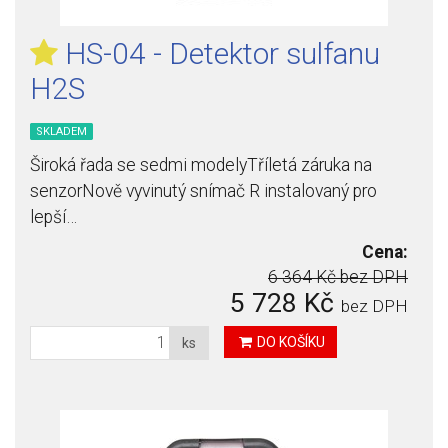
HS-04 - Detektor sulfanu
H2S
SKLADEM
Široká řada se sedmi modelyTříletá záruka na
senzorNově vyvinutý snímač R instalovaný pro
lepší…
Cena:
6 364 Kč
bez DPH
5 728 Kč
bez DPH
DO KOŠÍKU
ks