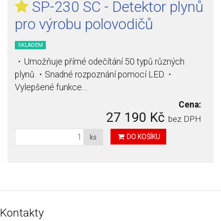
SP-230 SC - Detektor plynů
pro výrobu polovodičů
SKLADEM
・Umožňuje přímé odečítání 50 typů různých
plynů.・Snadné rozpoznání pomocí LED.・
Vylepšené funkce…
Cena:
27 190 Kč
bez DPH
DO KOŠÍKU
ks
Kontakty