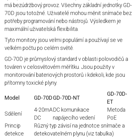
má bezúdržbový provoz. Všechny základní jednotky GD-
70D jsou totožné. Uživatelé mohou měnit snímače bez
potřeby programování nebo nástrojů. Výsledkem je
maximální uživatelská flexibilita.
Tyto monitory jsou velmi populární a používají se ve
velkém počtu po celém světě.
GD-70D je průmyslový standard v oblasti polovodičů a
továren v celosvětovém měřítku. Jsou použity v
monitorování bateriových prostorů i kdekoli, kde jsou
přítomny toxické plyny.
GD-70D-
Model
GD-70D
GD-70D-NT
ET
4-20mA
DC komunikace
Metoda
Sdělení
DC
napájecího vedení
PoE
Princip
Různý typ závisí na jednotce snímače a
detekce
detekovatelném plynu (viz tabulka)