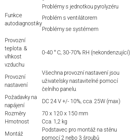
Problémy s jednotkou pyrolyzéru
Funkce
Problém s
ventilátorem
autodiagnostiky
Problémy se
systémem
Provozní
teplota.
&
0-40 ° C, 30-70% RH (nekondenzující)
vlhkost
vzduchu
Všechna provozní nastavení jsou
Provozní
uživatelsky nastavitelné pomocí
nastavení
čelního panelu.
Požadavky na
DC 24 V +/- 10%, cca.
25W (max)
napájení
Rozměry
70 x 120 x 150 mm
Hmotnost
Cca.
1,2 kg
Podstavec pro montáž na stěnu
Montáž
pomocí 2 nebo 3 šroubů