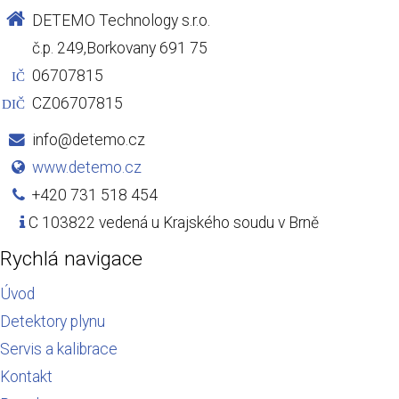
DETEMO Technology s.r.o.
č.p. 249,Borkovany 691 75
06707815
IČ
CZ06707815
DIČ
info@detemo.cz
www.detemo.cz
+420 731 518 454
C 103822 vedená u Krajského soudu v Brně
Rychlá navigace
Úvod
Detektory plynu
Servis a kalibrace
Kontakt