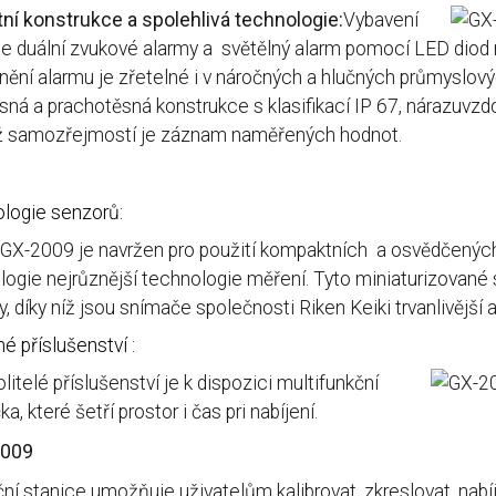
ní konstrukce a spolehlivá technologie:
Vybavení
e duální zvukové alarmy a světělný alarm pomocí LED diod na
ění alarmu je zřetelné i v náročných a hlučných průmyslovýc
ná a prachotěsná konstrukce s klasifikací IP 67, nárazuvzdorn
iž samozřejmostí je záznam naměřených hodnot.
logie senzorů:
GX-2009 je navržen pro použití kompaktních a osvědčených 
logie nejrůznější technologie měření. Tyto miniaturizované
y, díky níž jsou snímače společnosti Riken Keiki trvanlivější
né příslušenství :
litelé příslušenství je k dispozici multifunkční
ka, které šetří prostor i čas pri nabíjení.
009
ční stanice umožňuje uživatelům kalibrovat, zkreslovat, nabí