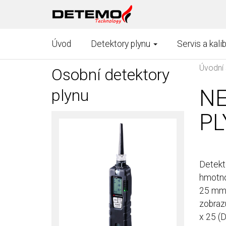
Úvod
Detektory plynu
Servis a kali
Úvodní 
Osobní detektory
NE
plynu
PL
Detekto
hmotnos
25 mm)
zobrazu
x 25 (