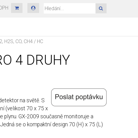
 DPH
HLEDAT
2, H2S, CO, CH4 / HC
RO 4 DRUHY
detektor na světě. S
í (velikost 70 x 75 x
ce plynu. GX-2009 současně monitoruje a
. Jedná se o kompaktní design 70 (H) x 75 (L)