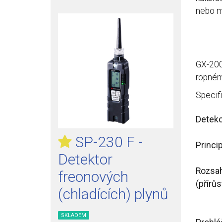
nebo m
GX-200
ropném
Specif
Deteko
SP-230 F -
Princi
Detektor
Rozsa
freonových
(přírůs
(chladících) plynů
SKLADEM