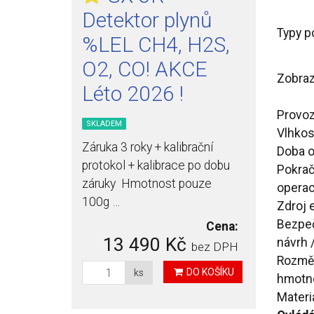
Detektor plynů
Typy p
%LEL CH4, H2S,
O2, CO! AKCE
Zobraz
Léto 2026 !
Provoz
SKLADEM
Vlhkos
Záruka 3 roky + kalibrační
Doba 
protokol + kalibrace po dobu
Pokrač
záruky Hmotnost pouze
opera
100g …
Zdroj 
Bezpe
Cena:
13 490 Kč
návrh 
bez DPH
Rozměr
DO KOŠÍKU
ks
hmotn
Materi