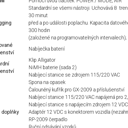
ní
Pomocí dvou tlačítek: POWER / MODE, AIR
Standardní se všemi nástroji.
Uchovává 8 tren
30 minut
gging
před a po události poplachu.
Kapacita datové
300 hodin
(založené na programovatelných intervalech);
ované
Nabíječka baterií
šenství
Klip Alligator
rdní
NiMH baterie (sada 2)
šenství
Nabíjecí stanice se zdrojem 115/220 VAC
Spona na opasek
Čalouněný kufřík pro GX-2009 a příslušenství
Nabíjecí stanice 115/220 VAC napájená pro 2, 
Nabíjecí stanice s napájecím zdrojem 12 VDC
 doplňky
Adaptér 12 VDC s konektorem vozidla (nezahrn
RP-2009 čerpadlo
Ruční odsávání vzorků