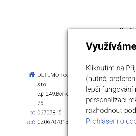
Konfig
Využíváme
Kliknutím na Př
DETEMO Technology
info@det
(nutné, prefere
s.r.o.
www.det
lepší fungování
č.p. 249,Borkovany 691
+420 731
personalizaci r
75
C 103822 
rozhodnout pod 
06707815
Krajského
IČ
Prohlášení o coo
CZ06707815
DIČ