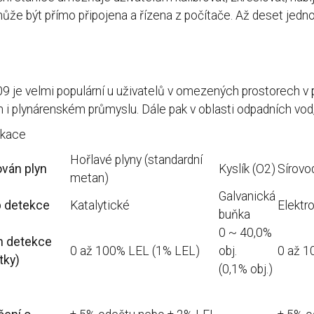
ůže být přímo připojena a řízena z počítače. Až deset jed
9 je velmi populární u uživatelů v omezených prostorech 
 i plynárenském průmyslu. Dále pak v oblasti odpadních vod,
ikace
Hořlavé plyny (standardní
ván plyn
Kyslík (O2)
Sírovo
metan)
Galvanická
p detekce
Katalytické
Elektr
buňka
0 ~ 40,0%
h detekce
0 až 100% LEL (1% LEL)
obj.
0 až 1
tky)
(0,1% obj.)