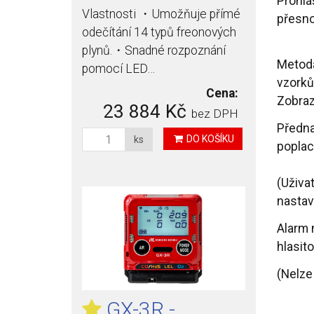
Prohlá
Vlastnosti ・Umožňuje přímé
přesno
odečítání 14 typů freonových
plynů.・Snadné rozpoznání
Metod
pomocí LED…
vzorků
Cena:
Zobraz
23 884 Kč
bez DPH
Předn
DO KOŠÍKU
ks
poplac
(Uživa
nastav
Alarm
hlasito
(Nelze
GX-3R -