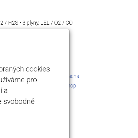
O2 / H2S • 3 plyny, LEL / O2 / CO
2 / CO
ybraných cookies
Servis a kalibrace
Poradna
oužíváme pro
Kontakt
E-shop
í a
te svobodně