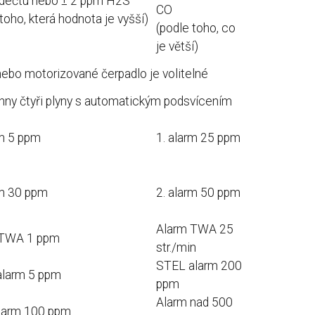
dečtu nebo ± 2 ppm H2S
CO
toho, která hodnota je vyšší)
(podle toho, co
je větší)
 nebo motorizované čerpadlo je volitelné
chny čtyři plyny s automatickým podsvícením
rm 5 ppm
1. alarm 25 ppm
rm 30 ppm
2. alarm 50 ppm
Alarm TWA 25
 TWA 1 ppm
str./min
STEL alarm 200
larm 5 ppm
ppm
Alarm nad 500
larm 100 ppm