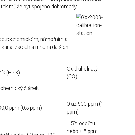
notek může být spojeno dohromady.
v petrochemickém, námořním a
 kanalizacích a mnoha dalších.
Oxid uhelnatý
dík (H2S)
(CO)
ochemický článek
0 až 500 ppm (1
00,0 ppm (0,5 ppm)
ppm)
± 5% odečtu
nebo ± 5 ppm