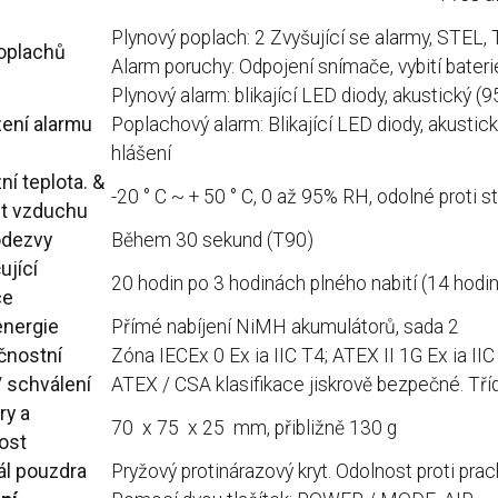
Plynový poplach: 2 Zvyšující se alarmy, STEL, 
oplachů
Alarm poruchy: Odpojení snímače, vybití bateri
Plynový alarm: blikající LED diody, akustický (
ení alarmu
Poplachový alarm: Blikající LED diody, akusti
hlášení
ní teplota.
&
-20 ° C ~ + 50 ° C, 0 až 95% RH, odolné proti st
t vzduchu
odezvy
Během 30 sekund (T90)
ující
20 hodin po 3 hodinách plného nabití (14 hodi
ce
energie
Přímé nabíjení NiMH akumulátorů, sada 2
čnostní
Zóna IECEx 0 Ex ia IIC T4;
ATEX II 1G Ex ia IIC
/ schválení
ATEX / CSA klasifikace jiskrově bezpečné.
Tříd
y a
70 x 75 x 25 mm, přibližně 130 g
ost
ál pouzdra
Pryžový protinárazový kryt.
Odolnost proti prac