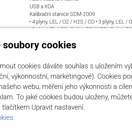
USB a IrDA
Kalibrační stanice SDM-2009
• 4 plyny, LEL / O2 / H2S / CO • 3 plyny, LEL / 
urace
• 2 plyn, LEL / O2 • 2 plyn, O2 / H2S • 2 plyn, O
• Jediný plyn LEL, O2, CO, H2S
 soubory cookies
ijmout cookies dáváte souhlas s uložením v
emo.cz
Úvod
nční, výkonnostní, marketingové). Cookies p
emo.cz
Detektory plynu
 našeho webu, měření jeho výkonnosti a cílen
 518 454
eklam. To jaké cookies budou uloženy, může
vedená u
tlačítkem Upravit nastavení.
 soudu v Brně
kies.