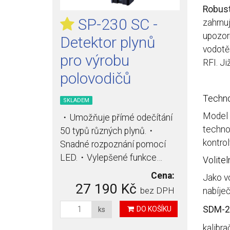
Robust
SP-230 SC -
zahrnuj
upozorn
Detektor plynů
vodotěs
pro výrobu
RFI. J
polovodičů
Techno
SKLADEM
Model 
・Umožňuje přímé odečítání
techno
50 typů různých plynů.・
kontrol
Snadné rozpoznání pomocí
LED.・Vylepšené funkce…
Volitel
Cena:
Jako vo
27 190 Kč
bez DPH
nabíječ
SDM-2
DO KOŠÍKU
ks
kalibra