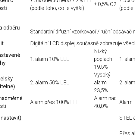
šení o
± 5% odečtu nebo ± 2% LEL
± 5% o
± 0,5% O2
sti
(podle toho, co je vyšší)
(podle 
a odběru
Standardní difuzní vzorkovací / ruční odsávač
it
Digitální LCD displej současně zobrazuje vše
Nízký
astavené
1. alarm 10% LEL
poplach
1. ala
hy
19,5%
Vysoký
telsky
2. alarm 50% LEL
alarm
2. ala
itelné)
23,5%
 nadměrné
Alarm nad
Alarm přes 100% LEL
Alarm
sti
40,0%
 nastavit)
STEL a
Přes a