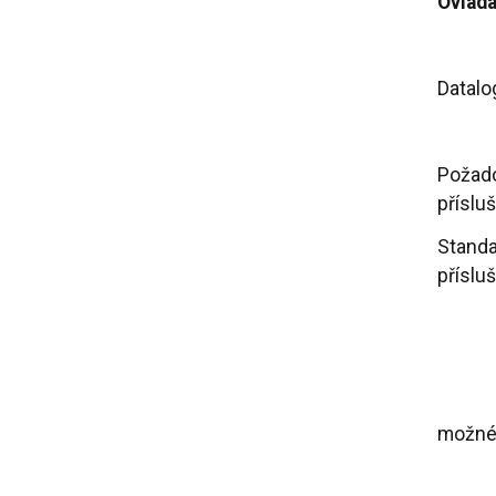
Ovládá
Datalo
Požad
příslu
Standa
příslu
možné