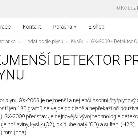
0 Kč bez
brace
Kontakt
Poradna
E-shop
stránka
Hledat podle plynu
Kyslík
GX-2009 - Detektor O
JMENŠÍ DETEKTOR P
YNU
r plynu GX-2009 je nejmenší a nejlehčí osobní čtyřplynový 
tí jen 130 gramů se vejde do dlaně a nepřekáží při používán
. GX-2009 představuje nejnovější vývoj technologie detek
je hořlaviny, kyslík (O2), oxid uhelnatý (CO) a sulfan (H2S)
D) mm (cca).