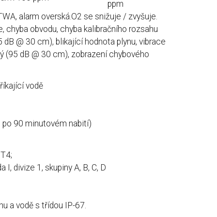
ppm
TWA, alarm overská.O2 se snižuje / zvyšuje.
e, chyba obvodu, chyba kalibračního rozsahu
95 dB @ 30 cm), blikající hodnota plynu, vibrace
cký (95 dB @ 30 cm), zobrazení chybového
říkající vodě
n po 90 minutovém nabití)
 T4;
a I, divize 1, skupiny A, B, C, D
hu a vodě s třídou IP-67.