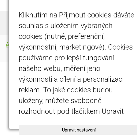
Kliknutím na Přijmout cookies dáváte
© 2026
DETEMO Technology s.r.o.
|
Mapa webu
souhlas s uložením vybraných
cookies (nutné, preferenční,
-
webové stránky
s AI,
doména
a
webhosting
výkonnostní, marketingové). Cookies
u jediného 5★ registrátora v ČR
používáme pro lepší fungování
našeho webu, měření jeho
výkonnosti a cílení a personalizaci
reklam. To jaké cookies budou
uloženy, můžete svobodně
rozhodnout pod tlačítkem Upravit
nastavení.
Upravit nastavení
Prohlášení o cookies.