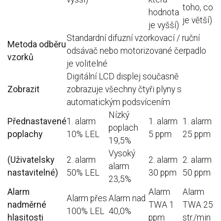
toho, co
hodnota
je větší)
je vyšší)
Standardní difuzní vzorkovací / ruční
Metoda odběru
odsávač nebo motorizované čerpadlo
vzorků
je volitelné
Digitální LCD displej současně
Zobrazit
zobrazuje všechny čtyři plyny s
automatickým podsvícením
Nízký
Přednastavené
1. alarm
1. alarm
1. alarm
poplach
poplachy
10% LEL
5 ppm
25 ppm
19,5%
Vysoký
(Uživatelsky
2. alarm
2. alarm
2. alarm
alarm
nastavitelné)
50% LEL
30 ppm
50 ppm
23,5%
Alarm
Alarm
Alarm
Alarm přes
Alarm nad
nadměrné
TWA 1
TWA 25
100% LEL
40,0%
hlasitosti
ppm
str./min