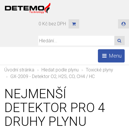
0 Kč bez DPH
HLE
Menu
Úvodní stránka
Hledat podle plynu
Toxické plyny
GX-2009 - Detektor O2, H2S, CO, CH4 / HC
NEJMENŠÍ
DETEKTOR PRO 4
DRUHY PLYNU