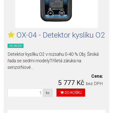
OX-04 - Detektor kyslíku O2
SKLADEM
Detektor kyslíku O2 v rozsahu 0-40 % Obj. Široká
řada se sedmi modelyTříletá záruka na
senzorNově…
Cena:
5 777 Kč
bez DPH
DO KOŠÍKU
ks