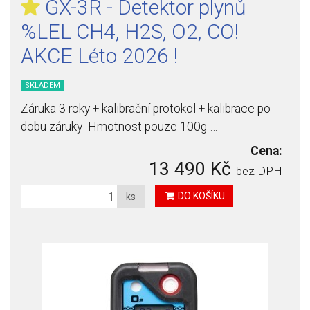
GX-3R - Detektor plynů
%LEL CH4, H2S, O2, CO!
AKCE Léto 2026 !
SKLADEM
Záruka 3 roky + kalibrační protokol + kalibrace po
dobu záruky Hmotnost pouze 100g …
Cena:
13 490 Kč
bez DPH
DO KOŠÍKU
ks