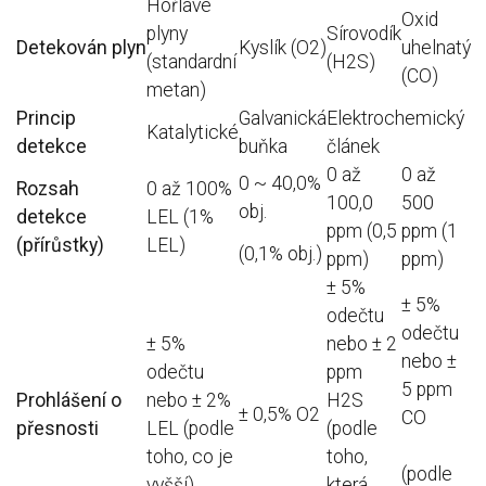
Hořlavé
Oxid
plyny
Sírovodík
Detekován plyn
Kyslík (O2)
uhelnatý
(standardní
(H2S)
(CO)
metan)
Princip
Galvanická
Elektrochemický
Katalytické
detekce
buňka
článek
0 až
0 až
0 ~ 40,0%
Rozsah
0 až 100%
100,0
500
obj.
detekce
LEL (1%
ppm (0,5
ppm (1
(přírůstky)
LEL)
(0,1% obj.)
ppm)
ppm)
± 5%
± 5%
odečtu
odečtu
± 5%
nebo ± 2
nebo ±
odečtu
ppm
5 ppm
Prohlášení o
nebo ± 2%
H2S
± 0,5% O2
CO
přesnosti
LEL (podle
(podle
toho, co je
toho,
(podle
vyšší)
která