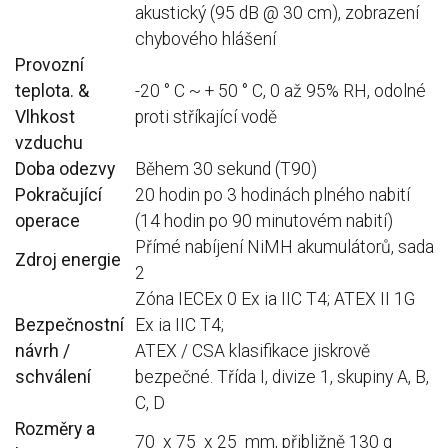
akustický (95 dB @ 30 cm), zobrazení
chybového hlášení
Provozní
teplota.
&
-20 ° C ~ + 50 ° C, 0 až 95% RH, odolné
Vlhkost
proti stříkající vodě
vzduchu
Doba odezvy
Během 30 sekund (T90)
Pokračující
20 hodin po 3 hodinách plného nabití
operace
(14 hodin po 90 minutovém nabití)
Přímé nabíjení NiMH akumulátorů, sada
Zdroj energie
2
Zóna IECEx 0 Ex ia IIC T4;
ATEX II 1G
Bezpečnostní
Ex ia IIC T4;
návrh /
ATEX / CSA klasifikace jiskrově
schválení
bezpečné.
Třída I, divize 1, skupiny A, B,
C, D
Rozměry a
70 x 75 x 25 mm, přibližně 130 g