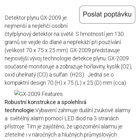
Detektor plynu GX-2009 je
nejmenší a nejlehčí osobní
čtyřplynový detektor na světě. S hmotností jen 130
gramů se vejde do dlaně a nepřekáží při používání
(velikost 70 x 75 x 25 mm). GX-2009 představuje
nejnovější vývoj technologie detekce plynu. GX-2009
současně monitoruje a zobrazuje hořlaviny, kyslík (O2),
oxid uhelnatý (CO) a sulfan (H2S). Jedná se o
kompaktní design 70 (H) x 75 (L) x 25 (D) mm (cca).
Robustní konstrukce a spolehlivá
technologie:
Vybavení zahrnuje duální zvukové alarmy
a světělný alarm pomocí LED diod na 3 stranách
přístroje. Tím je zajištěno, že upozornění alarmu je
zřetelné i v náročných a hlučných průmyslových