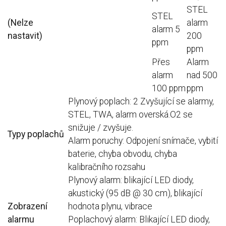
STEL
STEL
(Nelze
alarm
alarm 5
nastavit)
200
ppm
ppm
Přes
Alarm
alarm
nad 500
100 ppm
ppm
Plynový poplach: 2 Zvyšující se alarmy,
STEL, TWA, alarm overská.O2 se
snižuje / zvyšuje.
Typy poplachů
Alarm poruchy: Odpojení snímače, vybití
baterie, chyba obvodu, chyba
kalibračního rozsahu
Plynový alarm: blikající LED diody,
akustický (95 dB @ 30 cm), blikající
Zobrazení
hodnota plynu, vibrace
alarmu
Poplachový alarm: Blikající LED diody,