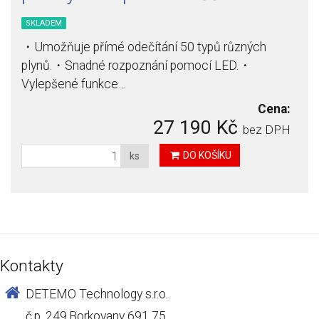
SKLADEM
・Umožňuje přímé odečítání 50 typů různých
plynů.・Snadné rozpoznání pomocí LED.・
Vylepšené funkce…
Cena:
27 190 Kč
bez DPH
DO KOŠÍKU
ks
Kontakty
DETEMO Technology s.r.o.
č.p. 249,Borkovany 691 75