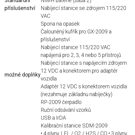
Standardní
NiMH baterie (sada 2)
příslušenství
Nabíjecí stanice se zdrojem 115/220
VAC
Spona na opasek
Čalouněný kufřík pro GX-2009 a
příslušenství
Nabíjecí stanice 115/220 VAC
napájená pro 2, 3, 4 nebo 5 přístrojů
Nabíjecí stanice s napájecím zdrojem
12 VDC a konektorem pro adaptér
možné doplňky
vozidla
Adaptér 12 VDC s konektorem vozidla
(nezahrnuje základnu nabíječky)
RP-2009 čerpadlo
Ruční odsávání vzorků
USB a IrDA
Kalibrační stanice SDM-2009
• 4 plyny, LEL / O2 / H2S / CO • 3 plyny,