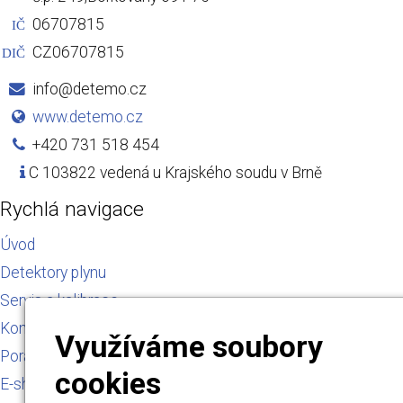
06707815
IČ
CZ06707815
DIČ
info@detemo.cz
www.detemo.cz
+420 731 518 454
C 103822 vedená u Krajského soudu v Brně
Rychlá navigace
Úvod
Detektory plynu
Servis a kalibrace
Kontakt
Využíváme soubory
Poradna
cookies
E-shop