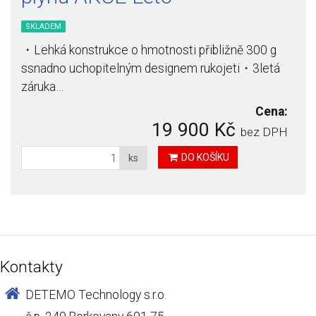
SKLADEM
・Lehká konstrukce o hmotnosti přibližně 300 g
ssnadno uchopitelným designem rukojeti・3letá
záruka…
Cena:
19 900 Kč
bez DPH
DO KOŠÍKU
ks
Kontakty
DETEMO Technology s.r.o.