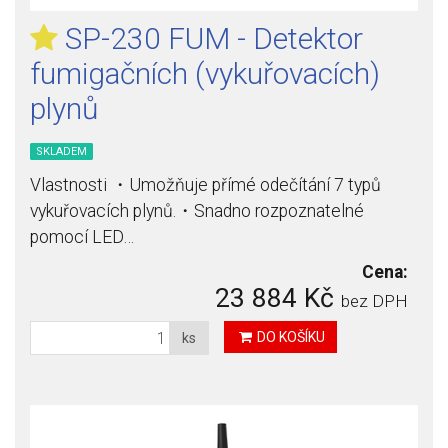
SP-230 FUM - Detektor
fumigačních (vykuřovacích)
plynů
SKLADEM
Vlastnosti ・Umožňuje přímé odečítání 7 typů
vykuřovacích plynů.・Snadno rozpoznatelné
pomocí LED…
Cena:
23 884 Kč
bez DPH
DO KOŠÍKU
ks