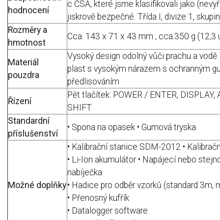
c CSA, které jsme klasifikovali jako (nevy
hodnocení
jiskrově bezpečné.
Třída I, divize 1, skupin
Rozměry a
Cca.
143 x 71 x 43 mm , cca.350 g (12,3
hmotnost
Vysoký design odolný vůči prachu a vodě.
Materiál
plast s vysokým nárazem s ochranným 
pouzdra
předlisováním
Pět tlačítek: POWER / ENTER, DISPLAY, 
Řízení
SHIFT
Standardní
• Spona na opasek • Gumová tryska
příslušenství
• Kalibrační stanice SDM-2012 • Kalibrač
• Li-Ion akumulátor • Napájecí nebo stej
nabíječka
Možné doplňky
• Hadice pro odběr vzorků (standard 3m,
• Přenosný kufřík
• Datalogger software