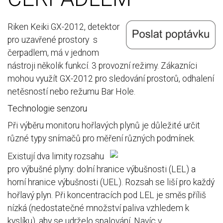
Riken Keiki GX-2012, detektor
pro uzavřené prostory s
čerpadlem, má v jednom
nástroji několik funkcí. 3 provozní režimy. Zákazníci
mohou využít GX-2012 pro sledování prostorů, odhalení
netěsností nebo režumu Bar Hole.
Technologie senzoru
Při výběru monitoru hořlavých plynů je důležité určit
různé typy snímačů pro měření různých podmínek.
Existují dva limity rozsahu
pro výbušné plyny: dolní hranice výbušnosti (LEL) a
horní hranice výbušnosti (UEL). Rozsah se liší pro každý
hořlavý plyn. Při koncentracích pod LEL je směs příliš
nízká (nedostatečné množství paliva vzhledem k
kyslíku), aby se udrželo spalování. Navíc v