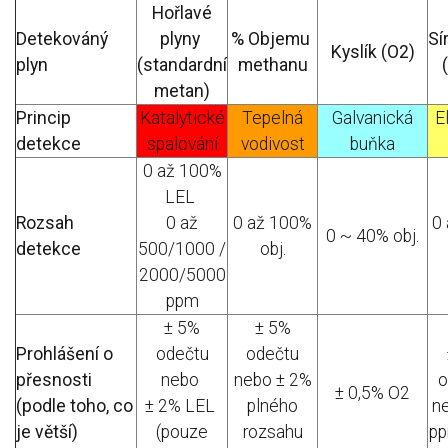
Hořlavé
Detekováný
plyny
% Objemu
Sí
Kyslík (O2)
plyn
(standardní
methanu
metan)
Princip
Katalytické
Tepelná
Galvanická
E
detekce
spalování
vodivost
buňka
0 až 100%
LEL
Rozsah
0 až
0 až 100%
0 
0 ~ 40% obj.
detekce
500/1000 /
obj.
2000/5000
ppm
± 5%
± 5%
Prohlášení o
odečtu
odečtu
přesnosti
nebo
nebo ± 2%
o
± 0,5% O2
(podle toho, co
± 2% LEL
plného
n
je větší)
(pouze
rozsahu
p