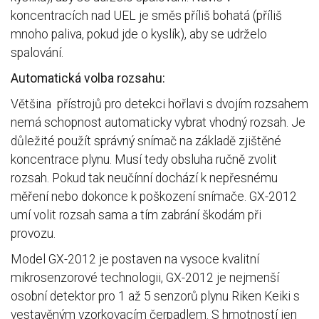
koncentracích nad UEL je směs příliš bohatá (příliš
mnoho paliva, pokud jde o kyslík), aby se udrželo
spalování.
Automatická volba rozsahu:
Většina přístrojů pro detekci hořlavi s dvojím rozsahem
nemá schopnost automaticky vybrat vhodný rozsah. Je
důležité použít správný snímač na základě zjištěné
koncentrace plynu. Musí tedy obsluha ručně zvolit
rozsah. Pokud tak neučínní dochází k nepřesnému
měření nebo dokonce k poškození snímače. GX-2012
umí volit rozsah sama a tím zabrání škodám při
provozu.
Model GX-2012 je postaven na vysoce kvalitní
mikrosenzorové technologii, GX-2012 je nejmenší
osobní detektor pro 1 až 5 senzorů plynu Riken Keiki s
vestavěným vzorkovacím čerpadlem. S hmotností jen