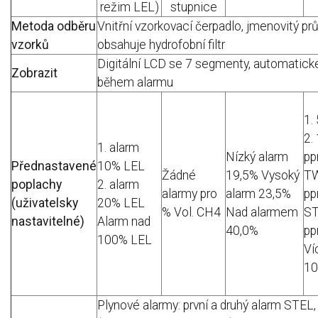
režim LEL)
stupnice
Metoda odběru
Vnitřní vzorkovací čerpadlo, jmenovitý pr
vzorků
obsahuje hydrofobní filtr
Digitální LCD se 7 segmenty, automatick
Zobrazit
během alarmu
1.
2.
1. alarm
Nízký alarm
p
Přednastavené
10% LEL
Žádné
19,5% Vysoký
T
poplachy
2. alarm
alarmy pro
alarm 23,5%
p
(uživatelsky
20% LEL
% Vol.
CH4
Nad alarmem
ST
nastavitelné)
Alarm nad
40,0%
p
100% LEL
Ví
10
Plynové alarmy: první a druhý alarm STE