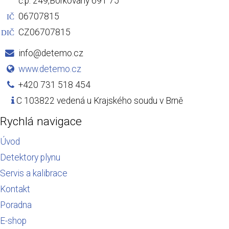
č.p. 249,Borkovany 691 75
06707815
IČ
CZ06707815
DIČ
info@detemo.cz
www.detemo.cz
+420 731 518 454
C 103822 vedená u Krajského soudu v Brně
Rychlá navigace
Úvod
Detektory plynu
Servis a kalibrace
Kontakt
Poradna
E-shop