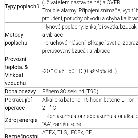
(uživatelem nastavitelné) a OVER
Typy poplachů
Trouble alarmy: Připojení snímače, vybití b
proudění, poruchy obvodu a chyba kalibra
Plynové poplachy: Blikající světla, bzučá
Metody
a vibrace
poplachu
Poruchové hlášení: Blikající světla, zobra
přerušovaný bzučák a vibrace
Provozní
teplota.
&
-20 ° C až +50 ° C (
0 až 95% RH)
Vlhkost
vzduchu
Doba odezvy
Během 30 sekund (T90)
Pokračující
Alkalická baterie: 15 hodin baterie Li-Ion:
operace
21 ° C
Li-Ion akumulátor nebo akumulátor alkalic
Zdroj energie
"AA";zaměnitelné
ATEX, TIIS, IECEx, CE,
Bezpečnostní