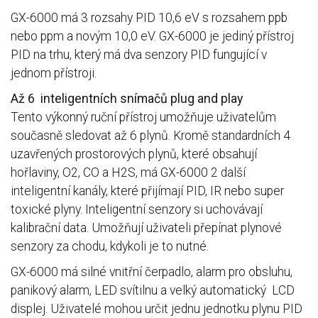
GX-6000 má 3 rozsahy PID 10,6 eV s rozsahem ppb
nebo ppm a novým 10,0 eV. GX-6000 je jediný přístroj
PID na trhu, který má dva senzory PID fungující v
jednom přístroji.
Až 6 inteligentních snímačů plug and play
Tento výkonný ruční přístroj umožňuje uživatelům
současně sledovat až 6 plynů. Kromě standardních 4
uzavřených prostorových plynů, které obsahují
hořlaviny, O2, CO a H2S, má GX-6000 2 další
inteligentní kanály, které přijímají PID, IR nebo super
toxické plyny. Inteligentní senzory si uchovávají
kalibrační data. Umožňují uživateli přepínat plynové
senzory za chodu, kdykoli je to nutné.
GX-6000 má silné vnitřní čerpadlo, alarm pro obsluhu,
panikový alarm, LED svítilnu a velký automatický LCD
displej. Uživatelé mohou určit jednu jednotku plynu PID