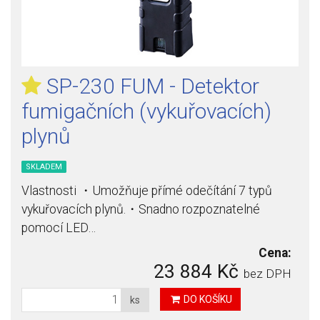
SP-230 FUM - Detektor
fumigačních (vykuřovacích)
plynů
SKLADEM
Vlastnosti ・Umožňuje přímé odečítání 7 typů
vykuřovacích plynů.・Snadno rozpoznatelné
pomocí LED…
Cena:
23 884 Kč
bez DPH
DO KOŠÍKU
ks