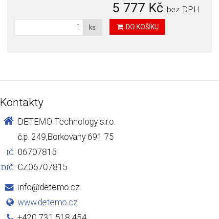
5 777 Kč
bez DPH
DO KOŠÍKU
ks
Kontakty
DETEMO Technology s.r.o.
č.p. 249,Borkovany 691 75
06707815
IČ
CZ06707815
DIČ
info@detemo.cz
www.detemo.cz
+420 731 518 454