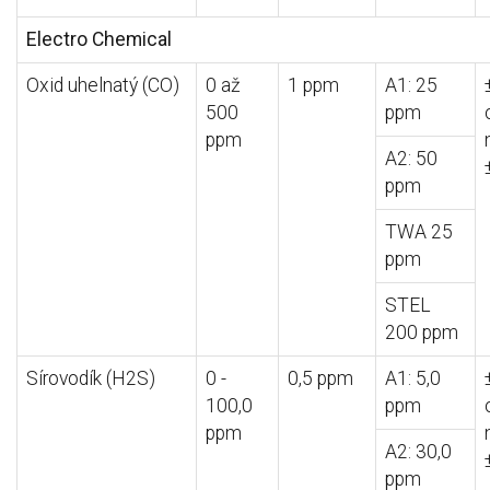
Electro Chemical
Oxid uhelnatý (CO)
0 až
1 ppm
A1: 25
500
ppm
ppm
A2: 50
ppm
TWA 25
ppm
STEL
200 ppm
Sírovodík (H2S)
0 -
0,5 ppm
A1: 5,0
100,0
ppm
ppm
A2: 30,0
ppm