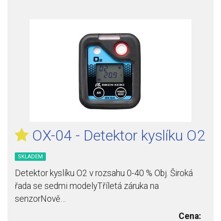
OX-04 - Detektor kyslíku O2
SKLADEM
Detektor kyslíku O2 v rozsahu 0-40 % Obj. Široká
řada se sedmi modelyTříletá záruka na
senzorNově…
Cena: