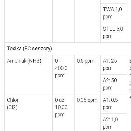
TWA 1,0
ppm
STEL 5,0
ppm
Toxika (EC senzory)
Amoniak (NH3)
0 -
0,5 ppm
A1: 25
400,0
ppm
ppm
A2: 50
ppm
Chlor
0 až
0,05 ppm
A1: 0,5
(Cl2)
10,00
ppm
ppm
A2: 1,0
ppm