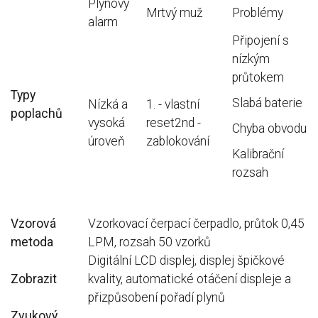
Plynový
Mrtvý muž
Problémy
alarm
Připojení s
nízkým
průtokem
Typy
Slabá baterie
Nízká a
1. - vlastní
poplachů
vysoká
reset2nd -
Chyba obvodu
úroveň
zablokování
Kalibrační
rozsah
Vzorová
Vzorkovací čerpací čerpadlo, průtok 0,45
metoda
LPM, rozsah 50 vzorků
Digitální LCD displej, displej špičkové
Zobrazit
kvality, automatické otáčení displeje a
přizpůsobení pořadí plynů
Zvukový