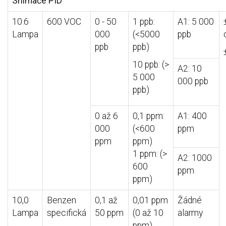
Snímače PID
10.6
600 VOC
0 - 50
1 ppb:
A1: 5 000
Lampa
000
(<5000
ppb
ppb
ppb)
10 ppb: (>
A2: 10
5 000
000 ppb
ppb)
0 až 6
0,1 ppm:
A1: 400
000
(<600
ppm
ppm
ppm)
1 ppm: (>
A2: 1000
600
ppm
ppm)
10,0
Benzen
0,1 až
0,01 ppm
Žádné
Lampa
specifická
50 ppm
(0 až 10
alarmy
ppm)