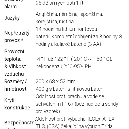
95 dB při rychlosti 1 ft.
alarm
Angličtina, němčina, japonština,
Jazyky
korejština, ruština
14 hodin na lithium-iontovou
Nepřetržitý
baterii. Kompletní dobíjení za 3 hodiny. 8
provoz *
hodiny alkalické baterie (3 AA)
Provozní
teplota.
-4 ° F až 122 ° F (-20 ° C ~ + 50 ° C),
& Vlhkost
nekondenzující 0-95% RH
vzduchu
Rozměry / ​​
200 x 68 x 52 mm
hmotnost
400 g s baterií s lithiovou baterií
Odolnost proti prachu a vodě se
Krytí
schválením IP-67 (bez hadice a sondy
konstrukce
pro vzorek)
Odolnost proti výbuchu: IECEx, ATEX,
Bezpečnostní
TIIS, (CSA) čekající na výbuch Třída