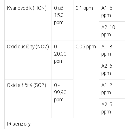
Kyanovodík (HCN)
0 až
0,1 ppm
A1: 5
15,0
ppm
ppm
A2: 10
ppm
Oxid dusičitý (NO2)
0 -
0,05 ppm
A1: 3
20,00
ppm
ppm
A2: 6
ppm
Oxid siřičitý (SO2)
0 -
A1: 2
99,90
ppm
ppm
A2: 5
ppm
IR senzory