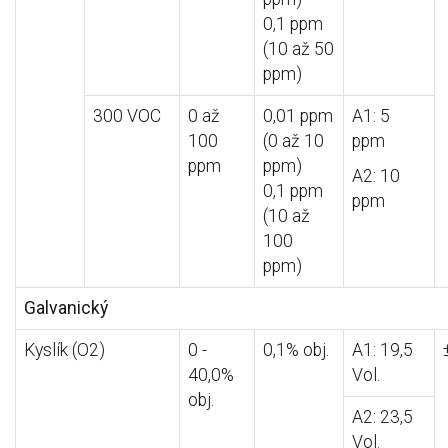
0,1 ppm
(10 až 50
ppm)
300 VOC
0 až
0,01 ppm
A1: 5
100
(0 až 10
ppm
ppm
ppm)
A2: 10
0,1 ppm
ppm
(10 až
100
ppm)
Galvanický
Kyslík (O2)
0 -
0,1% obj.
A1: 19,5
40,0%
Vol.
obj.
A2: 23,5
Vol.