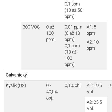
0,1 ppm
(10 až 50
ppm)
300 VOC
0 až
0,01 ppm
A1: 5
100
(0 až 10
ppm
ppm
ppm)
A2: 10
0,1 ppm
ppm
(10 až
100
ppm)
Galvanický
Kyslík (O2)
0 -
0,1% obj.
A1: 19,5
±
40,0%
Vol.
obj.
A2: 23,5
Vol.