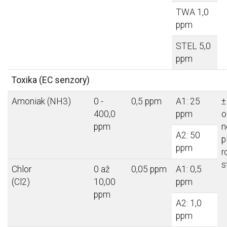
TWA 1,0
ppm
STEL 5,0
ppm
Toxika (EC senzory)
Amoniak (NH3)
0 -
0,5 ppm
A1: 25
±
400,0
ppm
o
ppm
n
A2: 50
p
ppm
r
s
Chlor
0 až
0,05 ppm
A1: 0,5
(Cl2)
10,00
ppm
ppm
A2: 1,0
ppm