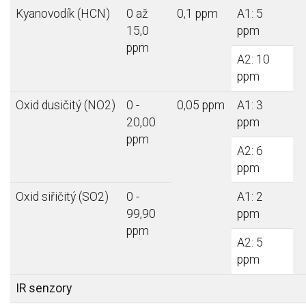
Kyanovodík (HCN)
0 až
0,1 ppm
A1: 5
15,0
ppm
ppm
A2: 10
ppm
Oxid dusičitý (NO2)
0 -
0,05 ppm
A1: 3
20,00
ppm
ppm
A2: 6
ppm
Oxid siřičitý (SO2)
0 -
A1: 2
99,90
ppm
ppm
A2: 5
ppm
IR senzory