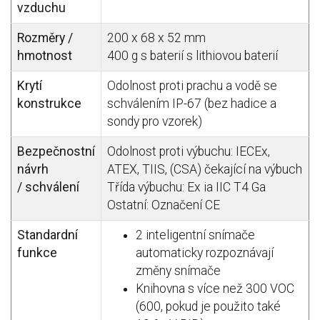
vzduchu
Rozměry / ​​
200 x 68 x 52 mm
hmotnost
400 g s baterií s lithiovou baterií
Krytí
Odolnost proti prachu a vodě se
konstrukce
schválením IP-67 (bez hadice a
sondy pro vzorek)
Bezpečnostní
Odolnost proti výbuchu: IECEx,
návrh
ATEX, TIIS, (CSA) čekající na výbuch
/
schválení
Třída výbuchu: Ex ia IIC T4 Ga
Ostatní: Označení CE
Standardní
2 inteligentní snímače
funkce
automaticky rozpoznávají
změny snímače
Knihovna s více než 300 VOC
(600, pokud je použito také