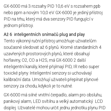
GX-6000 má 3 rozsahy PID 10,6 eV s rozsahem ppb
nebo ppm a novým 10,0 eV. GX-6000 je jediný přístroj
PID na trhu, který má dva senzory PID fungující v
jednom přístroji.
Až 6 inteligentních snímačů plug and play
Tento výkonný ruční přístroj umožňuje uživatelům
současně sledovat až 6 plynů. Kromě standardních 4
uzavřených prostorových plynů, které obsahují
hořlaviny, O2, CO a H2S, má GX-6000 2 další
inteligentní kanály, které přijímají PID, IR nebo super
toxické plyny. Inteligentní senzory si uchovávají
kalibrační data. Umožňují uživateli přepínat plynové
senzory za chodu, kdykoli je to nutné.
GX-6000 má silné vnitřní čerpadlo, alarm pro obsluhu,
panikový alarm, LED svítilnu a velký automatický LCD
displej. Uživatelé mohou určit jednu jednotku plynu PID