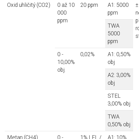
Oxid uhličitý (CO2)
0 až 10
20 ppm
A1: 5000
±
000
ppm
n
ppm
p
TWA
r
5000
s
ppm
0 -
0,02%
A1: 0,50%
10,00%
obj
obj.
A2: 3,00%
obj
STEL
3,00% obj
TWA
0,50% obj
Metan (CH4)
0 -
1% LEL /
A1: 10%