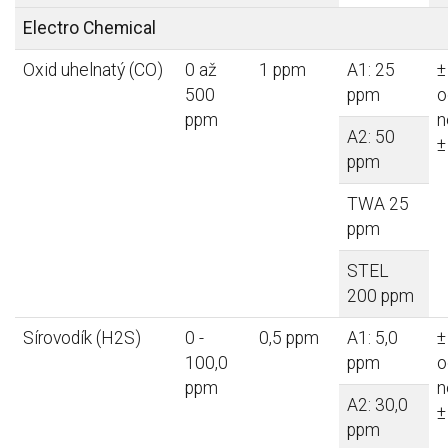
Electro Chemical
Oxid uhelnatý (CO)
0 až
1 ppm
A1: 25
±
500
ppm
o
ppm
n
A2: 50
±
ppm
TWA 25
ppm
STEL
200 ppm
Sírovodík (H2S)
0 -
0,5 ppm
A1: 5,0
±
100,0
ppm
o
ppm
n
A2: 30,0
±
ppm