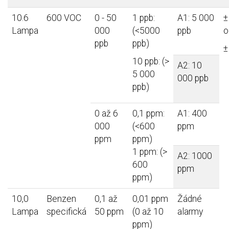
10.6
600 VOC
0 - 50
1 ppb:
A1: 5 000
±
Lampa
000
(<5000
ppb
o
ppb
ppb)
±
10 ppb: (>
A2: 10
5 000
000 ppb
ppb)
0 až 6
0,1 ppm:
A1: 400
000
(<600
ppm
ppm
ppm)
1 ppm: (>
A2: 1000
600
ppm
ppm)
10,0
Benzen
0,1 až
0,01 ppm
Žádné
Lampa
specifická
50 ppm
(0 až 10
alarmy
ppm)