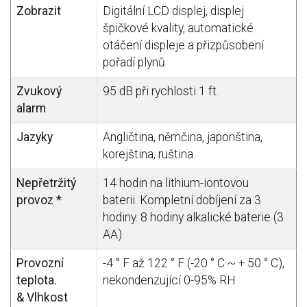
Zobrazit
Digitální LCD displej, displej
špičkové kvality, automatické
otáčení displeje a přizpůsobení
pořadí plynů
Zvukový
95 dB při rychlosti 1 ft.
alarm
Jazyky
Angličtina, němčina, japonština,
korejština, ruština
Nepřetržitý
14 hodin na lithium-iontovou
provoz *
baterii. Kompletní dobíjení za 3
hodiny. 8 hodiny alkalické baterie (3
AA)
Provozní
-4 ° F až 122 ° F (-20 ° C ~ + 50 ° C),
teplota.
nekondenzující 0-95% RH
& Vlhkost