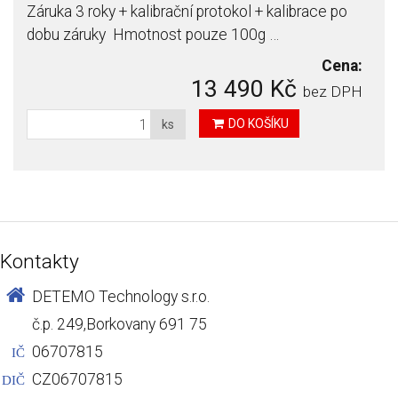
Záruka 3 roky + kalibrační protokol + kalibrace po
dobu záruky Hmotnost pouze 100g …
Cena:
13 490 Kč
bez DPH
DO KOŠÍKU
ks
Kontakty
DETEMO Technology s.r.o.
č.p. 249,Borkovany 691 75
06707815
IČ
CZ06707815
DIČ