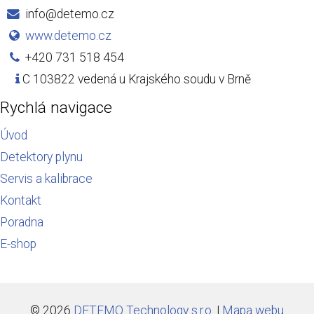
info@detemo.cz
www.detemo.cz
+420 731 518 454
C 103822 vedená u Krajského soudu v Brně
Rychlá navigace
Úvod
Detektory plynu
Servis a kalibrace
Kontakt
Poradna
E-shop
© 2026
DETEMO Technology s.r.o.
|
Mapa webu