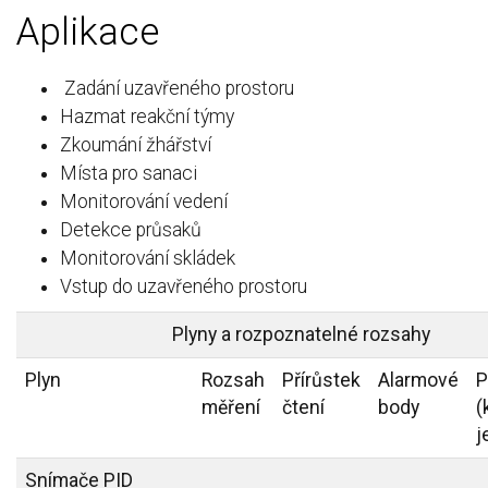
Aplikace
Zadání uzavřeného prostoru
Hazmat reakční týmy
Zkoumání žhářství
Místa pro sanaci
Monitorování vedení
Detekce průsaků
Monitorování skládek
Vstup do uzavřeného prostoru
Plyny a rozpoznatelné rozsahy
Plyn
Rozsah
Přírůstek
Alarmové
P
měření
čtení
body
(
j
Snímače PID