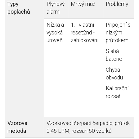
Typy
Plynový
Mrtvý muž
Problémy
poplachů
alarm
Nízká a
1. - vlastní
Připojení s
vysoká
reset2nd -
nízkým
úroveň
zablokování
průtokem
Slabá
baterie
Chyba
obvodu
Kalibrační
rozsah
Vzorová
Vzorkovací čerpací čerpadlo, průtok
metoda
0,45 LPM, rozsah 50 vzorků