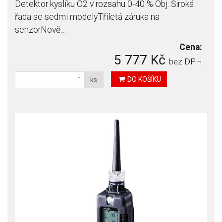
Detektor kyslíku O2 v rozsahu 0-40 % Obj. Široká
řada se sedmi modelyTříletá záruka na
senzorNově…
Cena:
5 777 Kč
bez DPH
DO KOŠÍKU
ks