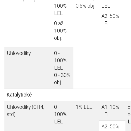
100%
0,5% obj
LEL
LEL
A2: 50%
0 až
LEL
100%
obj.
Uhlovodíky
0 -
100%
LEL
0 - 30%
obj.
Katalytické
Uhlovodíky (CH4,
0 -
1% LEL
A1: 10%
±
std)
100%
LEL
n
LEL
L
A2: 50%