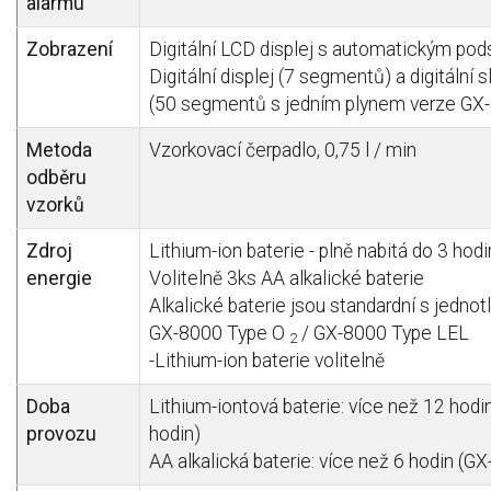
alarmu
Zobrazení
Digitální LCD displej s automatickým po
Digitální displej (7 segmentů) a digitáln
(50 segmentů s jedním plynem verze GX
Metoda
Vzorkovací čerpadlo, 0,75 l / min
odběru
vzorků
Zdroj
Lithium-ion baterie - plně nabitá do 3 hod
energie
Volitelně 3ks AA alkalické baterie
Alkalické baterie jsou standardní s jednot
GX-8000 Type O
/ GX-8000 Type LEL
2
-Lithium-ion baterie volitelně
Doba
Lithium-iontová baterie: více než 12 hodi
provozu
hodin)
AA alkalická baterie: více než 6 hodin (G