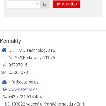
DO KOŠÍKU
ks
Kontakty
DETEMO Technology s.r.o.
č.p. 249,Borkovany 691 75
06707815
IČ
CZ06707815
DIČ
info@detemo.cz
www.detemo.cz
+420 731 518 454
C 103822 vedená u Krajského soudu v Brně