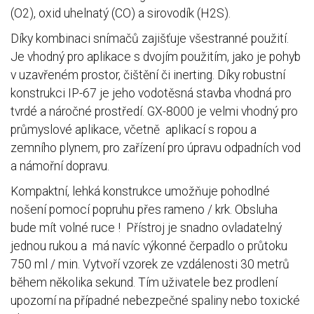
(O2), oxid uhelnatý (CO) a sirovodík (H2S).
Díky kombinaci snímačů zajišťuje všestranné použití.
Je vhodný pro aplikace s dvojím použitím, jako je pohyb
v uzavřeném prostor, čištění či inerting. Díky robustní
konstrukci IP-67 je jeho vodotěsná stavba vhodná pro
tvrdé a náročné prostředí. GX-8000 je velmi vhodný pro
průmyslové aplikace, včetně aplikací s ropou a
zemního plynem, pro zařízení pro úpravu odpadních vod
a námořní dopravu.
Kompaktní, lehká konstrukce umožňuje pohodlné
nošení pomocí popruhu přes rameno / krk. Obsluha
bude mít volné ruce ! Přístroj je snadno ovladatelný
jednou rukou a má navíc výkonné čerpadlo o průtoku
750 ml / min. Vytvoří vzorek ze vzdálenosti 30 metrů
během několika sekund. Tím uživatele bez prodlení
upozorní na případné nebezpečné spaliny nebo toxické