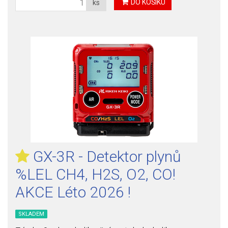
DO KOŠÍKU
ks
GX-3R - Detektor plynů
%LEL CH4, H2S, O2, CO!
AKCE Léto 2026 !
SKLADEM