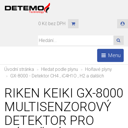
0 Kč bez DPH
HLE
Menu
Úvodní stránka
Hledat podle plynu
Hořlavé plyny
GX-8000 - Detektor CH4 , iC4H1O , H2 a dalších
RIKEN KEIKI GX-8000
MULTISENZOROVÝ
DETEKTOR PRO