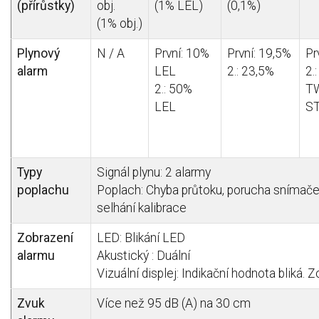
(přírůstky)
obj.
(1% LEL)
(0,1%)
(1% obj.)
Plynový
N / A
První: 10%
První: 19,5%
Pr
alarm
LEL
2.: 23,5%
2.
2.: 50%
T
LEL
ST
Typy
Signál plynu: 2 alarmy
poplachu
Poplach: Chyba průtoku, porucha snímače,
selhání kalibrace
Zobrazení
LED: Blikání LED
alarmu
Akustický : Duální
Vizuální displej: Indikační hodnota bliká. Z
Zvuk
Více než 95 dB (A) na 30 cm