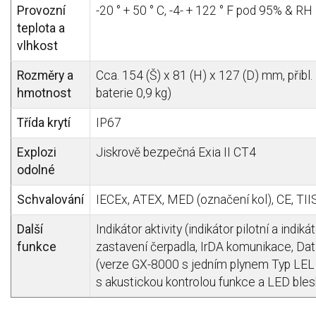
Provozní
-20 ° + 50 ° C, -4- + 122 ° F pod 95% & RH
teplota a
vlhkost
Rozměry a
Cca. 154 (Š) x 81 (H) x 127 (D) mm, přibl. 1
hmotnost
baterie 0,9 kg)
Třída krytí
IP67
Explozi
Jiskrově bezpečná Exia II CT4
odolné
Schvalování
IECEx, ATEX, MED (označení kol), CE, TII
Další
Indikátor aktivity (indikátor pilotní a indi
funkce
zastavení čerpadla,
IrDA komunikace, Da
(verze GX-8000 s jedním plynem Typ LE
s akustickou kontrolou funkce a LED ble