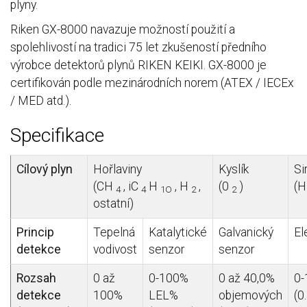
plyny.
Riken GX-8000 navazuje možností použití a
spolehlivostí na tradici 75 let zkušeností předního
výrobce detektorů plynů RIKEN KEIKI. GX-8000 je
certifikován podle mezinárodních norem (ATEX / IECEx
/ MED atd.).
Specifikace
Cílový plyn
Hořlaviny
Kyslík
Si
(CH
, iC
H
, H
,
(0
)
(
4
4
1O
2
2
ostatní)
Princip
Tepelná
Katalytické
Galvanický
El
detekce
vodivost
senzor
senzor
Rozsah
0 až
0-100%
0 až 40,0%
0-
detekce
100%
LEL%
objemových
(0