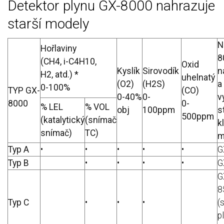
Detektor plynu GX-8000 nahrazuje
starší modely
N
Hořlaviny
8
(CH4, i-C4H10,
Oxid
Kyslík
Sirovodík
n
H2, atd.) *
uhelnatý
(O2)
(H2S)
a
0-100%
TYP GX-
(CO)
0-40%
0-
v
8000
0-
% LEL
% VOL
obj
100ppm
s
500ppm
(katalytický
(snímač
k
snímač)
TC)
m
Typ A
•
•
•
•
•
G
Typ B
•
•
•
•
G
G
8
Typ C
•
•
•
(
p