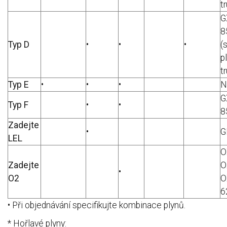
t
G
8
Typ D
•
•
•
(
p
t
Typ E
•
•
•
N
G
Typ F
•
•
8
Zadejte
•
G
LEL
O
Zadejte
O
•
O2
O
6
• Při objednávání specifikujte kombinace plynů.
* Hořlavé plyny: