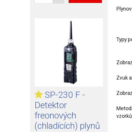
Plynov
Typy p
Zobraz
Zvuk a
SP-230 F -
Zobraz
Detektor
Metod
freonových
vzorků
(chladících) plynů