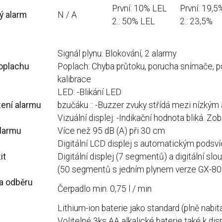
První: 10% LEL
První: 19,5
ý alarm
N / A
2.: 50% LEL
2.: 23,5%
Signál plynu: Blokování, 2 alarmy
oplachu
Poplach: Chyba průtoku, porucha snímače, po
kalibrace
LED: -Blikání LED
ení alarmu
bzučáku :: -Buzzer zvuky střídá mezi nízký
Vizuální displej: -Indikační hodnota bliká.
Zobr
larmu
Více než 95 dB (A) při 30 cm
Digitální LCD displej s automatickým podsv
it
Digitální displej (7 segmentů) a digitální s
(50 segmentů s jedním plynem verze GX-80
a odběru
Čerpadlo min. 0,75 l / min
Lithium-ion baterie jako standard (plně nabit
Volitelné 3ks AA alkalické baterie také k dis