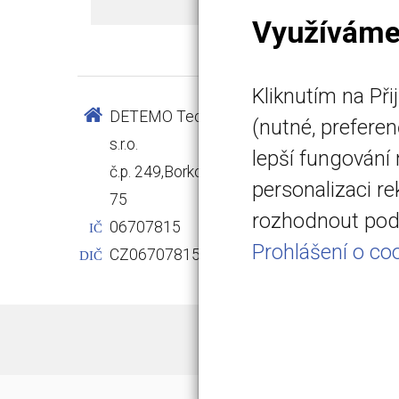
Využíváme
Kliknutím na Př
DETEMO Technology
info@det
(nutné, prefere
s.r.o.
www.det
lepší fungování
č.p. 249,Borkovany 691
+420 731
personalizaci r
75
C 103822 
rozhodnout pod 
06707815
Krajského
IČ
Prohlášení o coo
CZ06707815
DIČ