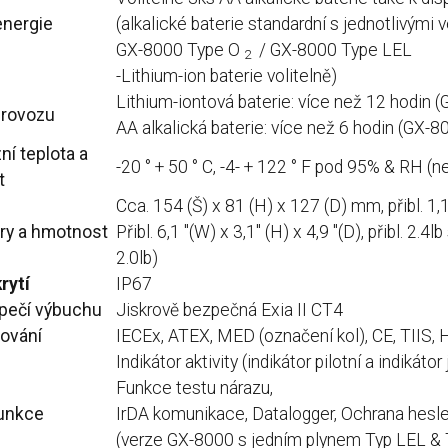
energie
(alkalické baterie standardní s jednotlivými 
GX-8000 Type O
/ GX-8000 Type LEL
2
-Lithium-ion baterie volitelně)
Lithium-iontová baterie: více než 12 hodin 
provozu
AA alkalická baterie: více než 6 hodin (GX-8
ní teplota a
-20 ° + 50 ° C, -4- + 122 ° F pod 95% & RH (
t
Cca.
154 (Š) x 81 (H) x 127 (D) mm, přibl.
1,1
ry a hmotnost
Přibl.
6,1 "(W) x 3,1" (H) x 4,9 "(D), přibl.
2.4lb
2.0lb)
rytí
IP67
pečí výbuchu
Jiskrově bezpečná Exia II CT4
ování
IECEx, ATEX, MED (označení kol), CE, TIIS, 
Indikátor aktivity (indikátor pilotní a indikát
Funkce testu nárazu,
funkce
IrDA komunikace, Datalogger, Ochrana hes
(verze GX-8000 s jedním plynem Typ LEL &