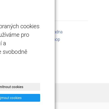
ybraných cookies
Servis a kalibrace
Poradna
oužíváme pro
Kontakt
E-shop
í a
te svobodně
ítnout cookies
ijmout cookies