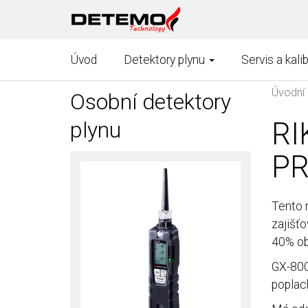
Úvod
Detektory plynu
Servis a kali
Úvodní 
Osobní detektory
RI
plynu
PR
Tento r
zajišťo
40% ob
GX-800
poplach