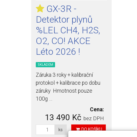
GX-3R -
Detektor plynů
%LEL CH4, H2S,
O2, CO! AKCE
Léto 2026 !
SKLADEM
Záruka 3 roky + kalibrační
protokol + kalibrace po dobu
záruky Hmotnost pouze
100g …
Cena:
13 490 Kč
bez DPH
DO KOŠÍKU
ks