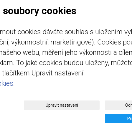
 soubory cookies
ijmout cookies dáváte souhlas s uložením v
emo.cz
Úvod
nční, výkonnostní, marketingové). Cookies p
emo.cz
Detektory plynu
 našeho webu, měření jeho výkonnosti a cílen
 518 454
eklam. To jaké cookies budou uloženy, může
vedená u
tlačítkem Upravit nastavení.
 soudu v Brně
kies.
Upravit nastavení
Odm
© 2026
DETEMO Technology s.r.o.
|
Mapa webu
Př