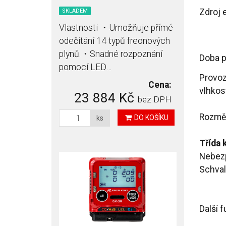
Zdroj 
SKLADEM
Vlastnosti ・Umožňuje přímé
odečítání 14 typů freonových
plynů.・Snadné rozpoznání
Doba 
pomocí LED…
Provoz
Cena:
vlhkos
23 884 Kč
bez DPH
Rozmě
DO KOŠÍKU
ks
Třída k
Nebez
Schval
Další 