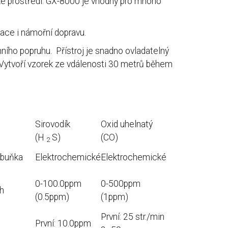
žké prostředí. GX-8000 je vhodný pro mnoho
ace i námořní dopravu.
ho popruhu. Přístroj je snadno ovladatelný
 Vytvoří vzorek ze vdálenosti 30 metrů během
Sirovodík
Oxid uhelnatý
(H
S)
(CO)
2
 buňka
Elektrochemické
Elektrochemické
0-100.0ppm
0-500ppm
h
(0.5ppm)
(1ppm)
První: 25 str./min
První: 10.0ppm