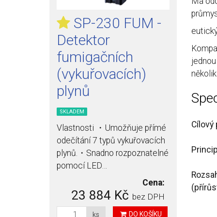
Má odo
průmys
SP-230 FUM -
eutick
Detektor
Kompak
fumigačních
jednou
(vykuřovacích)
několi
plynů
Spec
SKLADEM
Cílový 
Vlastnosti ・Umožňuje přímé
odečítání 7 typů vykuřovacích
Princi
plynů.・Snadno rozpoznatelné
pomocí LED…
Rozsa
Cena:
(přírůs
23 884 Kč
bez DPH
DO KOŠÍKU
ks