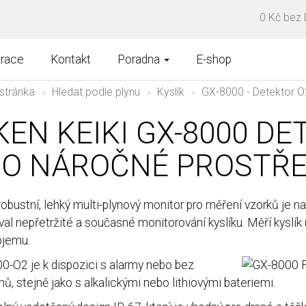
0 Kč bez
brace
Kontakt
Poradna
E-shop
stránka
Hledat podle plynu
Kyslík
GX-8000 - Detektor O2
KEN KEIKI GX-8000 D
O NÁROČNÉ PROSTŘE
obustní, lehký multi-plynový monitor pro měření vzorků je na
val nepřetržité a současné monitorování kyslíku. Měří kyslí
jemu.
0-O2 je k dispozici s alarmy nebo bez
ů, stejně jako s alkalickými nebo lithiovými bateriemi.