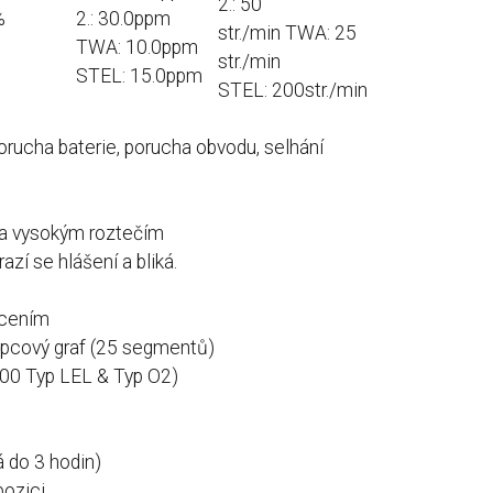
2.: 50
%
2.: 30.0ppm
str./min TWA: 25
TWA: 10.0ppm
str./min
STEL: 15.0ppm
STEL: 200str./min
rucha baterie, porucha obvodu, selhání
m a vysokým roztečím
azí se hlášení a bliká.
ícením
loupcový graf (25 segmentů)
00 Typ LEL & Typ O2)
á do 3 hodin)
pozici