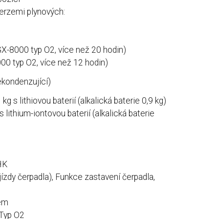
verzemi plynových:
(GX-8000 typ O2, více než 20 hodin)
000 typ O2, více než 12 hodin)
nekondenzující)
 kg s lithiovou baterií (alkalická baterie 0,9 kg)
 s lithium-iontovou baterií (alkalická baterie
HK
or jízdy čerpadla), Funkce zastavení čerpadla,
lem
 Typ O2