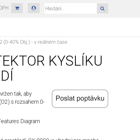
 DPH
HLEDAT
 (0-40% Obj.) - v reálném čase
ETEKTOR KYSLÍKU
DÍ
vržen tak, aby
k (O2) s rozsahem 0-