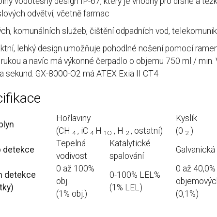
lný vodotěsný design IP-67, který je vhodný pro drsné a tě
lových odvětví, včetně farmac
ých, komunálních služeb, čištění odpadních vod, telekomunik
tní, lehký design umožňuje pohodlné nošení pomocí ramenní
 rukou a navíc má výkonné čerpadlo o objemu 750 ml / min.
ka sekund. GX-8000-O2 má ATEX Exia II CT4
ifikace
Hořlaviny
Kyslík
plyn
(CH
, iC
H
, H
, ostatní)
(0
)
4
4
1O
2
2
Tepelná
Katalytické
p detekce
Galvanická
vodivost
spalování
0 až 100%
0 až 40,0%
h detekce
0-100% LEL%
obj.
objemovýc
tky)
(1% LEL)
(1% obj.)
(0,1%)