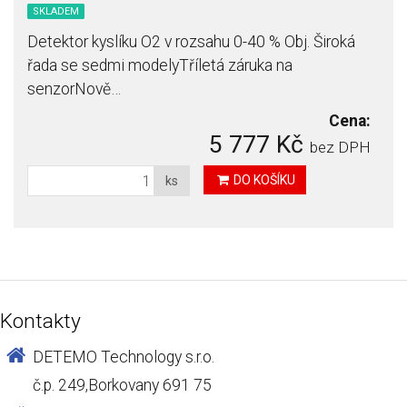
SKLADEM
Detektor kyslíku O2 v rozsahu 0-40 % Obj. Široká
řada se sedmi modelyTříletá záruka na
senzorNově…
Cena:
5 777 Kč
bez DPH
DO KOŠÍKU
ks
Kontakty
DETEMO Technology s.r.o.
č.p. 249,Borkovany 691 75