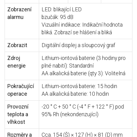
Zobrazení
LED: blikající LED
alarmu
bzučák: 95 dB
Vizuální indikace: Indikační hodnota
bliká. Zobrazí se hlášení a bliká
Zobrazit
Digitální displej a sloupcový graf
Zdroj
Lithium-iontová baterie (3 hodiny pro
energie
plné nabití): Standardní
AA alkalická baterie (qty 3): Volitelná
Pokračující
Lithium-iontová baterie: 15 hodin
operace
AA alkalická baterie: 10 hodin
Provozní
-20 ° C + 50 ° C (-4 ° F + 122 ° F) pod
teplota a
95% Rh (nekondenzující)
vlhkost
Rozměry a
Cca.
154 (Š) × 127 (H) × 81 (D) mm