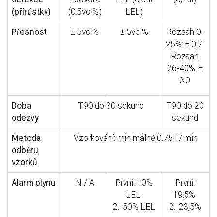
(přírůstky)
(0,5vol%)
LEL)
Přesnost
± 5vol%
± 5vol%
Rozsah 0-
25%: ± 0.7
Rozsah
26-40%: ±
3.0
Doba
T90 do 30 sekund
T90 do 20
odezvy
sekund
Metoda
Vzorkování: minimálně 0,75 l / min
odběru
vzorků
Alarm plynu
N / A
První: 10%
První:
LEL
19,5%
2.: 50% LEL
2.: 23,5%