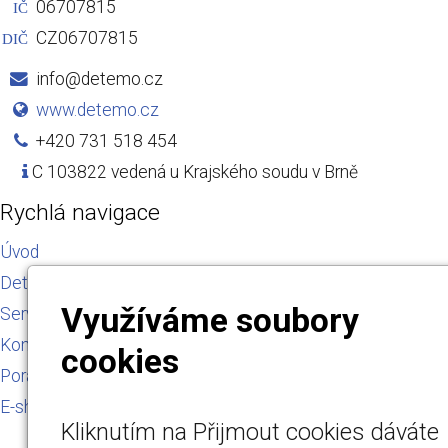
06707815
IČ
CZ06707815
DIČ
info@detemo.cz
www.detemo.cz
+420 731 518 454
C 103822 vedená u Krajského soudu v Brně
Rychlá navigace
Úvod
Detektory plynu
Využíváme soubory
Servis a kalibrace
Kontakt
cookies
Poradna
E-shop
Kliknutím na Přijmout cookies dáváte