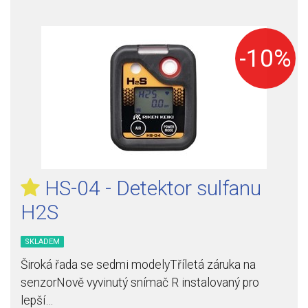
-10%
HS-04 - Detektor sulfanu
H2S
SKLADEM
Široká řada se sedmi modelyTříletá záruka na
senzorNově vyvinutý snímač R instalovaný pro
lepší…