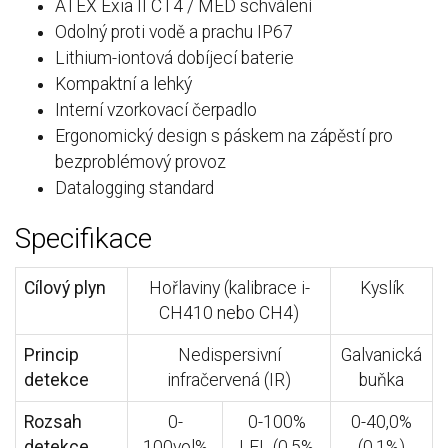
ATEX Exia II CT4 / MED schválení
Odolný proti vodě a prachu IP67
Lithium-iontová dobíjecí baterie
Kompaktní a lehký
Interní vzorkovací čerpadlo
Ergonomický design s páskem na zápěstí pro
bezproblémový provoz
Datalogging standard
Specifikace
Cílový plyn
Hořlaviny (kalibrace i-
Kyslík
CH410 nebo CH4)
Princip
Nedispersivní
Galvanická
detekce
infračervená (IR)
buňka
Rozsah
0-
0-100%
0-40,0%
detekce
100vol%
LEL (0,5%
(0,1%)