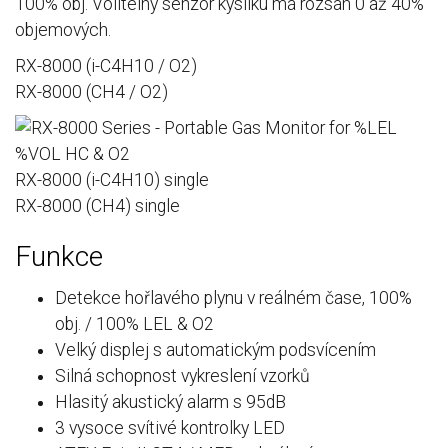
100% obj. Volitelný senzor kyslíku má rozsah 0 až 40%
objemových.
RX-8000 (i-C4H10 / O2)
RX-8000 (CH4 / O2)
RX-8000 (i-C4H10) single
RX-8000 (CH4) single
Funkce
Detekce hořlavého plynu v reálném čase, 100%
obj. / 100% LEL & O2
Velký displej s automatickým podsvícením
Silná schopnost vykreslení vzorků
Hlasitý akustický alarm s 95dB
3 vysoce svítivé kontrolky LED