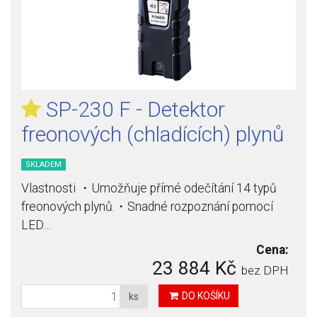
SP-230 F - Detektor
freonových (chladících) plynů
SKLADEM
Vlastnosti ・Umožňuje přímé odečítání 14 typů
freonových plynů.・Snadné rozpoznání pomocí
LED…
Cena:
23 884 Kč
bez DPH
DO KOŠÍKU
ks