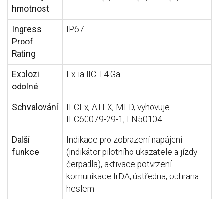
hmotnost
Ingress
IP67
Proof
Rating
Explozi
Ex ia IIC T4 Ga
odolné
Schvalování
IECEx, ATEX, MED, vyhovuje
IEC60079-29-1, EN50104
Další
Indikace pro zobrazení napájení
funkce
(indikátor pilotního ukazatele a jízdy
čerpadla), aktivace potvrzení
komunikace IrDA, ústředna, ochrana
heslem