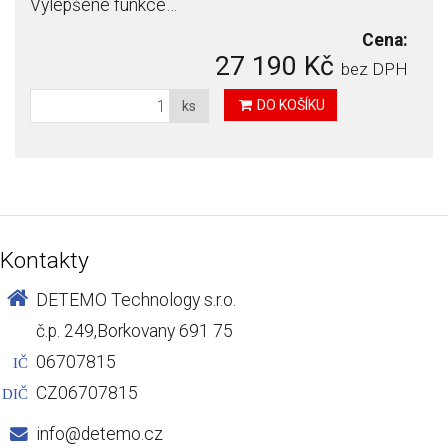
Vylepšené funkce…
Cena:
27 190 Kč
bez DPH
DO KOŠÍKU
ks
Kontakty
DETEMO Technology s.r.o.
č.p. 249,Borkovany 691 75
06707815
IČ
CZ06707815
DIČ
info@detemo.cz