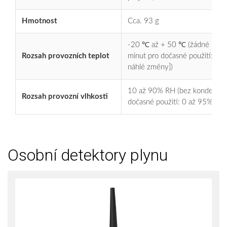
Hmotnost
Cca. 93 g
-20 ℃ až + 50 ℃ (žádné náhlé
Rozsah provozních teplot
minut pro dočasné použití: -
náhlé změny])
10 až 90% RH (bez kondenzace)
Rozsah provozní vlhkosti
dočasné použití: 0 až 95% RH
Osobní detektory plynu