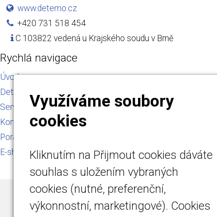
www.detemo.cz
+420 731 518 454
C 103822 vedená u Krajského soudu v Brně
Rychlá navigace
Úvod
Detektory plynu
Využíváme soubory
Servis a kalibrace
cookies
Kontakt
Poradna
E-shop
Kliknutím na Přijmout cookies dáváte
souhlas s uložením vybraných
cookies (nutné, preferenční,
© 2026
DETEMO Technology s.r.o.
|
Mapa webu
výkonnostní, marketingové). Cookies