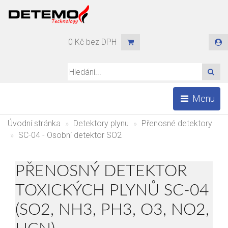
0 Kč bez DPH
HLE
Menu
Úvodní stránka
Detektory plynu
Přenosné detektory
SC-04 - Osobní detektor SO2
PŘENOSNÝ DETEKTOR
TOXICKÝCH PLYNŮ SC-04
(SO2, NH3, PH3, O3, NO2,