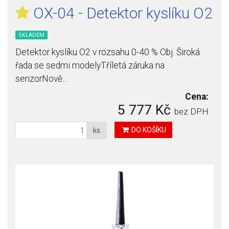
OX-04 - Detektor kyslíku O2
SKLADEM
Detektor kyslíku O2 v rozsahu 0-40 % Obj. Široká
řada se sedmi modelyTříletá záruka na
senzorNově…
Cena:
5 777 Kč
bez DPH
DO KOŠÍKU
ks