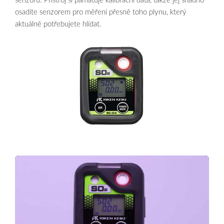
senzorů. Přístroj si pamatuje kalibrační data, takže jej snadno
osadíte senzorem pro měření přesně toho plynu, který
aktuálně potřebujete hlídat.