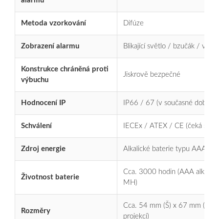
alarmu
Metoda vzorkování
Difúze
Zobrazení alarmu
Blikající světlo / bzučák / vibra
Konstrukce chráněná proti
Jiskrově bezpečné
výbuchu
Hodnocení IP
IP66 / 67 (v současné době se 
Schválení
IECEx / ATEX / CE (čeká se)
Zdroj energie
Alkalické baterie typu AAA ne
Cca. 3000 hodin (AAA alkalické
Životnost baterie
MH)
Cca. 54 mm (Š) x 67 mm (H) x
Rozměry
projekcí)