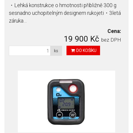
・Lehká konstrukce o hmotnosti přibližně 300 g
sesnadno uchopitelným designem rukojeti・3letá
záruka…
Cena:
19 900 Kč
bez DPH
DO KOŠÍKU
ks