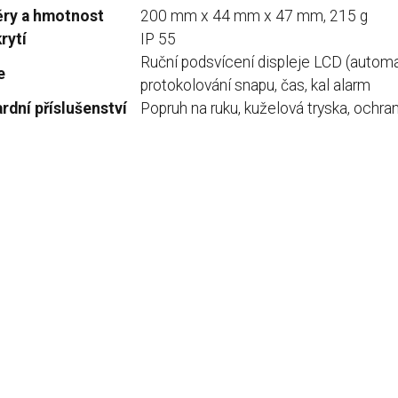
ry a hmotnost
200 mm x 44 mm x 47 mm, 215 g
rytí
IP 55
Ruční podsvícení displeje LCD (automa
e
protokolování snapu, čas, kal alarm
rdní příslušenství
Popruh na ruku, kuželová tryska, ochra