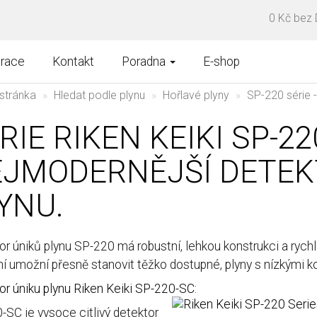
0 Kč bez
brace
Kontakt
Poradna
E-shop
stránka
Hledat podle plynu
Hořlavé plyny
SP-220 série 
RIE RIKEN KEIKI SP-2
JMODERNĚJŠÍ DETEK
YNU.
or úniků plynu SP-220 má robustní, lehkou konstrukci a ryc
ní umožní přesně stanovit těžko dostupné, plyny s nízkými 
or úniku plynu Riken Keiki SP-220-SC:
-SC je vysoce citlivý detektor