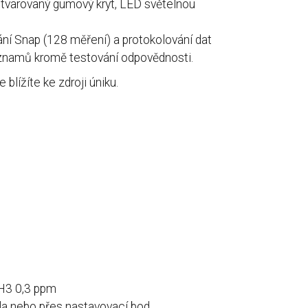
 tvarovaný gumový kryt, LED světelnou
ání Snap (128 měření) a protokolování dat
znamů kromě testování odpovědnosti.
blížíte ke zdroji úniku.
PH3 0,3 ppm
la nebo přes nastavovací bod.