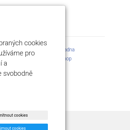
ybraných cookies
Servis a kalibrace
Poradna
oužíváme pro
Kontakt
E-shop
í a
te svobodně
ítnout cookies
ijmout cookies