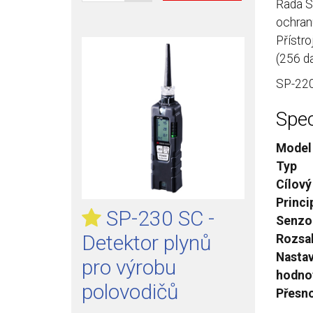
Řada S
ochran
Přístro
(256 d
SP-220 
Spec
Model
Typ
Cílový
Princi
SP-230 SC -
Senzo
Detektor plynů
Rozsa
Nasta
pro výrobu
hodno
polovodičů
Přesn