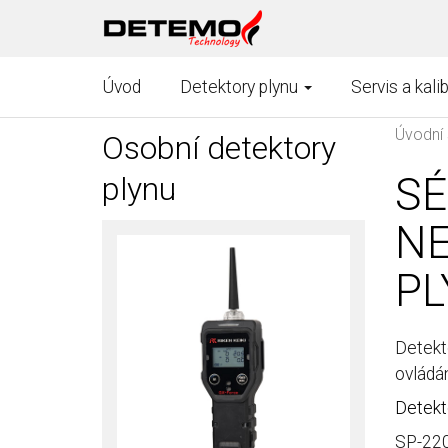
Úvod
Detektory plynu
Servis a kali
Úvodní 
Osobní detektory
SÉ
plynu
NE
PL
Detekt
ovládá
Detekt
SP-220