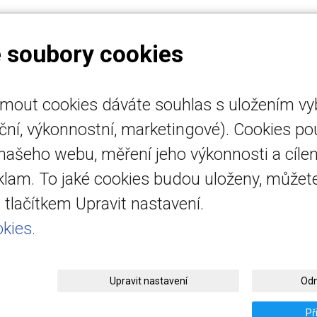
 soubory cookies
ijmout cookies dáváte souhlas s uložením v
emo.cz
Úvod
nční, výkonnostní, marketingové). Cookies p
emo.cz
Detektory plynu
 našeho webu, měření jeho výkonnosti a cílen
 518 454
eklam. To jaké cookies budou uloženy, může
vedená u
tlačítkem Upravit nastavení.
 soudu v Brně
kies.
Upravit nastavení
Odm
© 2026
DETEMO Technology s.r.o.
|
Mapa webu
Př