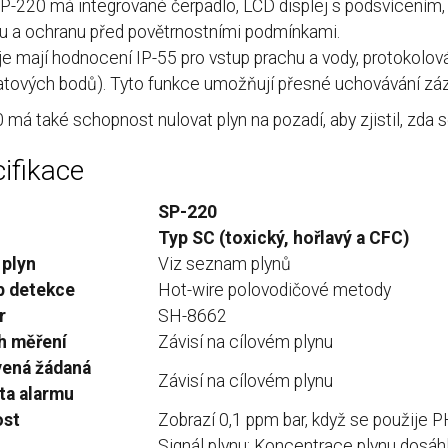
P-220 má integrované čerpadlo, LCD displej s podsvícením,
u a ochranu před povětrnostními podmínkami.
je mají hodnocení IP-55 pro vstup prachu a vody, protokolov
atových bodů). Tyto funkce umožňují přesné uchovávání zá
má také schopnost nulovat plyn na pozadí, aby zjistil, zda se 
ifikace
SP-220
Typ SC (toxický, hořlavý a CFC)
 plyn
Viz seznam plynů
p detekce
Hot-wire polovodičové metody
r
SH-8662
h měření
Závisí na cílovém plynu
vená žádaná
Závisí na cílovém plynu
ta alarmu
ost
Zobrazí 0,1 ppm bar, když se použije 
Signál plynu: Koncentrace plynu dosáh