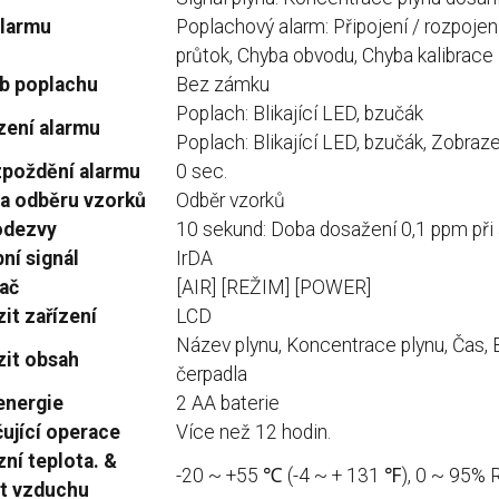
alarmu
Poplachový alarm: Připojení / rozpojen
průtok, Chyba obvodu, Chyba kalibrace
b poplachu
Bez zámku
Poplach: Blikající LED, bzučák
zení alarmu
Poplach: Blikající LED, bzučák, Zobraz
zpoždění alarmu
0 sec.
a odběru vzorků
Odběr vzorků
odezvy
10 sekund: Doba dosažení 0,1 ppm při 
ní signál
IrDA
ač
[AIR] [REŽIM] [POWER]
it zařízení
LCD
Název plynu, Koncentrace plynu, Čas, Bat
it obsah
čerpadla
energie
2 AA baterie
ující operace
Více než 12 hodin.
ní teplota.
&
-20 ~ +55 ℃ (-4 ~ + 131 ℉), 0 ~ 95% 
t vzduchu