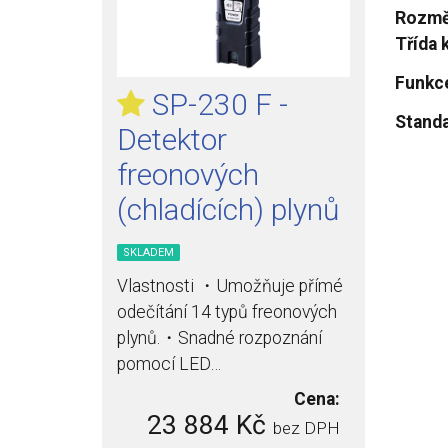
Rozmě
Třída k
Funkc
SP-230 F -
Standa
Detektor
freonových
(chladících) plynů
SKLADEM
Vlastnosti ・Umožňuje přímé
odečítání 14 typů freonových
plynů.・Snadné rozpoznání
pomocí LED…
Cena:
23 884 Kč
bez DPH