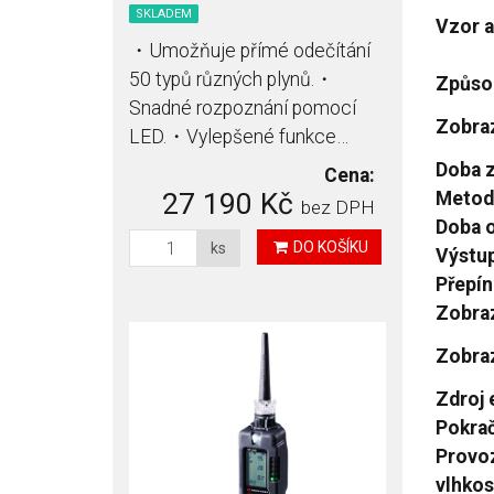
SKLADEM
Vzor 
・Umožňuje přímé odečítání
50 typů různých plynů.・
Způso
Snadné rozpoznání pomocí
Zobra
LED.・Vylepšené funkce…
Doba 
Cena:
27 190 Kč
Metod
bez DPH
Doba 
DO KOŠÍKU
ks
Výstup
Přepín
Zobraz
Zobraz
Zdroj 
Pokrač
Provoz
vlhkos