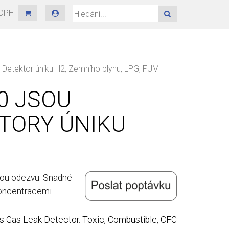
 DPH
HLEDAT
- Detektor úniku H2, Zemního plynu, LPG, FUM
20 JSOU
TORY ÚNIKU
hlou odezvu. Snadné
koncentracemi.