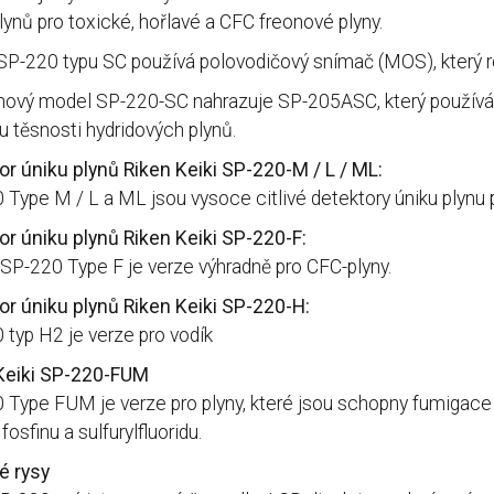
lynů pro toxické, hořlavé a CFC freonové plyny.
SP-220 typu SC používá polovodičový snímač (MOS), který r
nový model SP-220-SC nahrazuje SP-205ASC, který používá p
u těsnosti hydridových plynů.
or úniku plynů Riken Keiki SP-220-M / L / ML:
Type M / L a ML jsou vysoce citlivé detektory úniku plynu p
or úniku plynů Riken Keiki SP-220-F:
SP-220 Type F je verze výhradně pro CFC-plyny.
or úniku plynů Riken Keiki SP-220-H:
 typ H2 je verze pro vodík
Keiki SP-220-FUM
 Type FUM je verze pro plyny, které jsou schopny fumigac
fosfinu a sulfurylfluoridu.
 rysy