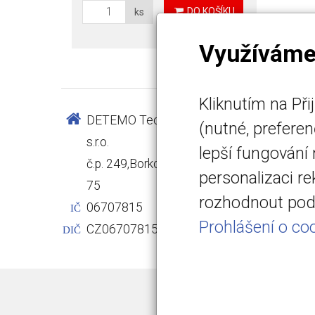
DO KOŠÍKU
ks
Využíváme
Kliknutím na Př
DETEMO Technology
info@det
(nutné, prefere
s.r.o.
www.det
lepší fungování
č.p. 249,Borkovany 691
+420 731
personalizaci r
75
C 103822 
rozhodnout pod 
06707815
Krajského
IČ
Prohlášení o coo
CZ06707815
DIČ