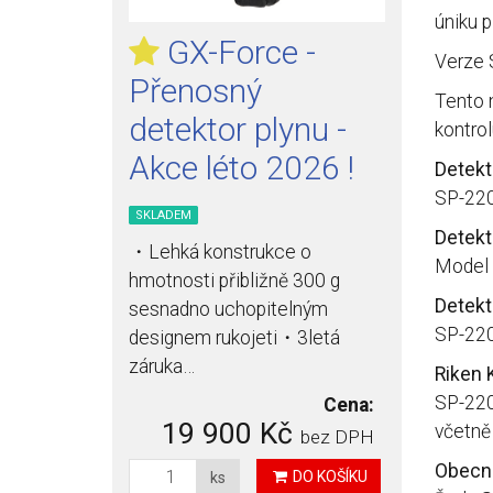
úniku p
GX-Force -
Verze 
Přenosný
Tento 
detektor plynu -
kontrol
Akce léto 2026 !
Detekt
SP-220 
SKLADEM
Detekt
・Lehká konstrukce o
Model 
hmotnosti přibližně 300 g
Detekt
sesnadno uchopitelným
SP-220
designem rukojeti・3letá
záruka…
Riken 
SP-220
Cena:
19 900 Kč
včetně 
bez DPH
Obecné
DO KOŠÍKU
ks