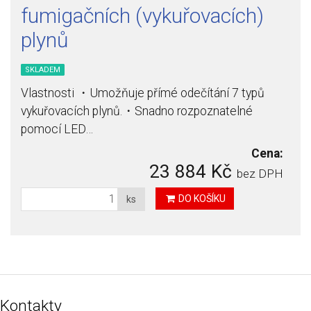
fumigačních (vykuřovacích)
plynů
SKLADEM
Vlastnosti ・Umožňuje přímé odečítání 7 typů
vykuřovacích plynů.・Snadno rozpoznatelné
pomocí LED…
Cena:
23 884 Kč
bez DPH
DO KOŠÍKU
ks
Kontakty