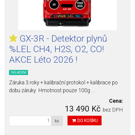
GX-3R - Detektor plynů
%LEL CH4, H2S, O2, CO!
AKCE Léto 2026 !
SKLADEM
Záruka 3 roky + kalibrační protokol + kalibrace po
dobu záruky Hmotnost pouze 100g …
Cena:
13 490 Kč
bez DPH
DO KOŠÍKU
ks