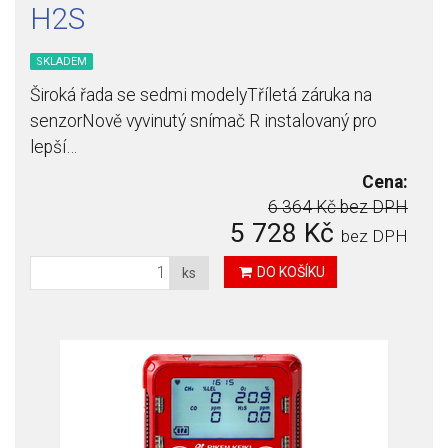
H2S
SKLADEM
Široká řada se sedmi modelyTříletá záruka na
senzorNově vyvinutý snímač R instalovaný pro
lepší…
Cena:
6 364 Kč
bez DPH
5 728 Kč
bez DPH
DO KOŠÍKU
ks