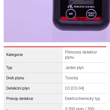
Přenosný detektor
Kategorie
plynu
Typ
Jeden plyn
Druh plynu
Toxický
Detekční plyn
CO [CO-04]
Princip detekce
Elektrochemický typ
0-300 ppm / 300-