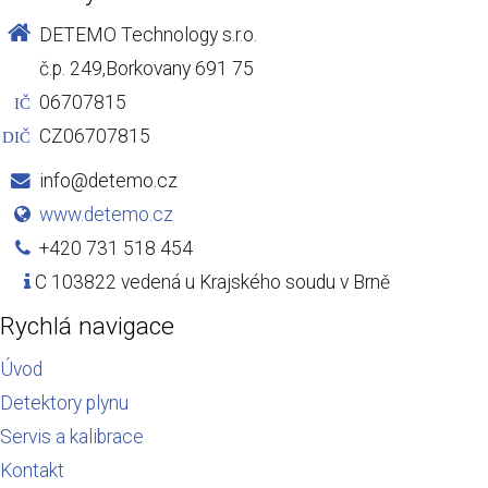
DETEMO Technology s.r.o.
č.p. 249,Borkovany 691 75
06707815
IČ
CZ06707815
DIČ
info@detemo.cz
www.detemo.cz
+420 731 518 454
C 103822 vedená u Krajského soudu v Brně
Rychlá navigace
Úvod
Detektory plynu
Servis a kalibrace
Kontakt