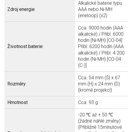
Alkalické baterie typu
Zdroj energie
AAA nebo Ni-MH
(eneloop) (x2)
Cca.
9000 hodin (AAA
alkalické) / Přibl.
6000
hodin (Ni-MH) [CO-04]
Životnost baterie
Přibl.
6200 hodin (AAA
alkalické) / Přibl.
4 200
hodin (Ni-MH) [CO-04
(C-)]
Cca.
54 mm (Š) x 67
Rozměry
mm (H) x 24 mm (D)
(kromě projekcí)
Hmotnost
Cca.
93 g
-20 ℃ až + 50 ℃
(žádné náhlé změny)
(Přibližně 15minutové