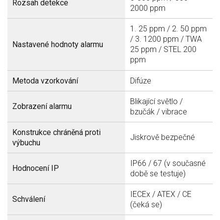
Rozsah detekce
2000 ppm
1. 25 ppm / 2. 50 ppm
/ 3. 1200 ppm / TWA
Nastavené hodnoty alarmu
25 ppm / STEL 200
ppm
Metoda vzorkování
Difúze
Blikající světlo /
Zobrazení alarmu
bzučák / vibrace
Konstrukce chráněná proti
Jiskrově bezpečné
výbuchu
IP66 / 67 (v současné
Hodnocení IP
době se testuje)
IECEx / ATEX / CE
Schválení
(čeká se)