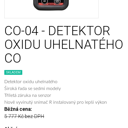
CO-04 - DETEKTOR
OXIDU UHELNATÉHO
CO
SKLADEM
Detektor oxidu uhelnatého
Široká řada se sedmi modely
Tříletá záruka na senzor
Nově vyvinutý snímač R instalovaný pro lepší výkon
Běžná cena:
5 777 Kč
bez DPH