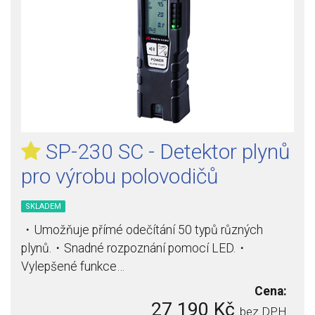
SP-230 SC - Detektor plynů
pro výrobu polovodičů
SKLADEM
・Umožňuje přímé odečítání 50 typů různých
plynů.・Snadné rozpoznání pomocí LED.・
Vylepšené funkce…
Cena:
27 190 Kč
bez DPH