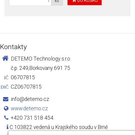
DO KOŠÍKU
ks
Kontakty
DETEMO Technology s.r.o.
č.p. 249,Borkovany 691 75
06707815
IČ
CZ06707815
DIČ
info@detemo.cz
www.detemo.cz
+420 731 518 454
C 103822 vedená u Krajského soudu v Brně