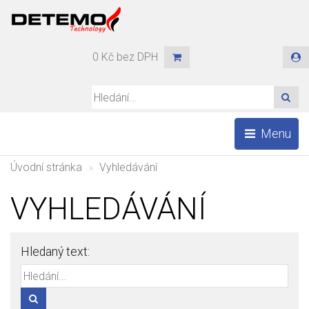
0 Kč bez DPH
HLE
Menu
Úvodní stránka
Vyhledávání
VYHLEDÁVÁNÍ
Hledaný text:
HLEDAT