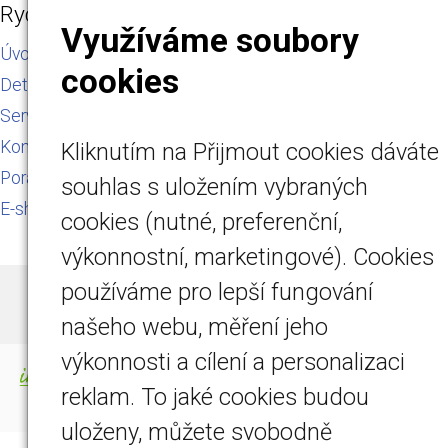
Rychlá navigace
Využíváme soubory
Úvod
cookies
Detektory plynu
Servis a kalibrace
Kontakt
Kliknutím na Přijmout cookies dáváte
Poradna
souhlas s uložením vybraných
E-shop
cookies (nutné, preferenční,
výkonnostní, marketingové). Cookies
používáme pro lepší fungování
© 2026
DETEMO Technology s.r.o.
|
Mapa webu
našeho webu, měření jeho
výkonnosti a cílení a personalizaci
-
webové stránky
s AI,
doména
a
webhosting
reklam. To jaké cookies budou
u jediného 5★ registrátora v ČR
uloženy, můžete svobodně